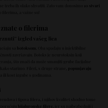
ne treba ih olako shvatiti. Zato vam donosimo
10 stvari
 filerima, a važne su!
 znate o filerima
rznuti” izgled vašeg lica
mešaju sa
botoksom.
Oba spadaju u injektibilne
ličnosti završavaju. Botoks je neurotoksin koji
ranja, što znači da može smanjiti grube facijalne
kako starimo. Fileri, s druge strane,
popunjavaju
 ili kost izgube s godinama.
i
rendova i tipova filera, i njihov kvalitet shodno tome
reporučuju
hijaluronske filere,
jer su najbezbedniji i