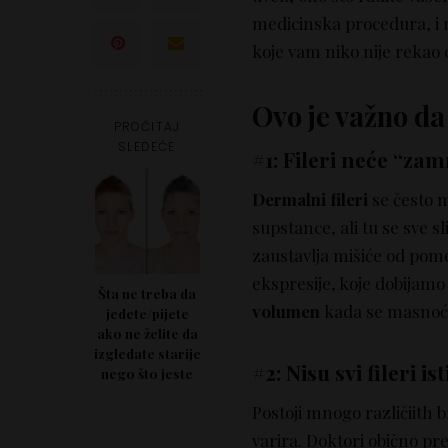
medicinska procedura, i 
koje vam niko nije rekao o
Ovo je važno da
PROČITAJ
SLEDEĆE
#1: Fileri neće “zam
Dermalni fileri
se često 
supstance, ali tu se sve s
zaustavlja mišiće od pome
ekspresije, koje dobijamo 
Šta ne treba da
volumen
kada se masnoća
jedete/pijete
ako ne želite da
izgledate starije
#2: Nisu svi fileri ist
nego što jeste
Postoji mnogo različiith b
varira. Doktori obično p