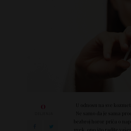
0
U odnosu na sve kozmeti
Ne samo da je sama proce
DELJENJA
bezbroj horor priča o na
uvek, ono što radite vašem