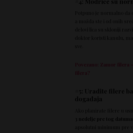
#4: Modrice su nor
Potpuno je normalno da 
a možda ste i od onih sre
delovi lica su skloniji ra
doktor koristi kanulu, ma
sve.
Povezano: Zamor filera –
filera?
#5: Uradite filere 
događaja
Ako planirate filere u us
3 nedelje pre tog datuma
apsolutni minimum pre v