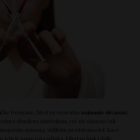
čke tretmane, fileri su verovatno
najmanje shvaćeni.
dura obavijena misterijom, već ste sigurno čuli
pumpanim usnama, vidljivim grudvicama itd. Kao i
 telu je samo vaša odluka. Fileri su ipak i dalje