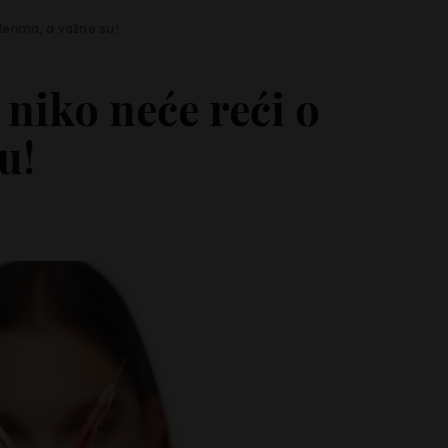
ilerima, a važne su!
 niko neće reći o
u!