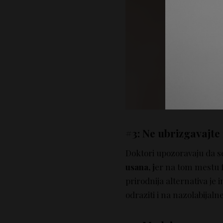
#3: Ne ubrizgavajte 
Doktori upozoravaju da se
usana, j
er na tom mestu f
prirodnija alternativa je i
odraziti i na nazolabijaln