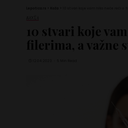
Lepotica.rs
>
Koža
>
10 stvari koje vam niko neće reći o f
KOŽA
10 stvari koje vam
filerima, a važne s
12.04.2023.
5 Min Read