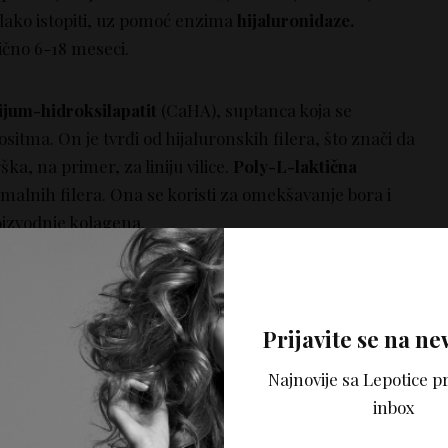
e lako istopiti, uz pomoć enzima
hijaluronidaze.
bično 6-18 meseci.
ijum-hidroksilapatit
(CaHA), suptanca koja se
sitma. On je tvrđi od hijaluronskih filera, što znači da
ška, na primer, za liniju vilice.
Poly-L-laktična
rmalnih filera. Ona se koristi za omekšavanje bora i
oizvodnje kolagena.
Prijavite se na ne
Najnovije sa Lepotice pr
inbox