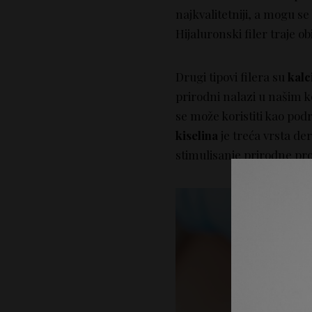
najkvalitetniji, a mogu s
Hijaluronski filer traje o
Drugi tipovi filera su
kalc
prirodni nalazi u našim ko
se može koristiti kao podr
kiselina
je treća vrsta de
stimulisanje prirodne pr