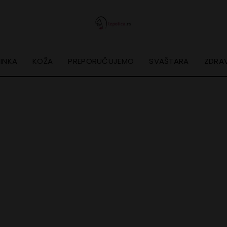
INKA
KOŽA
PREPORUČUJEMO
SVAŠTARA
ZDRAV