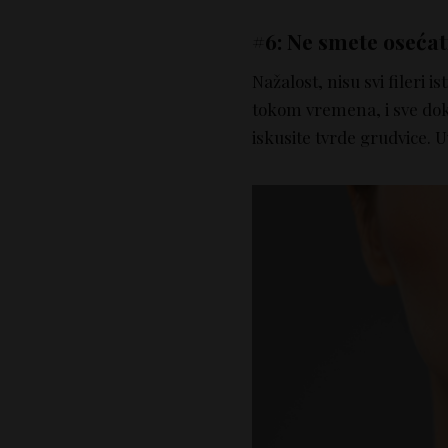
#6: Ne smete osećati
Nažalost, nisu svi fileri is
tokom vremena, i sve dok j
iskusite tvrde grudvice. U