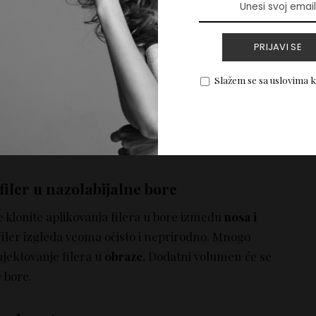
PRIJAVI SE
Slažem se sa uslovima 
filer u nazolabijalne bore
 klonite aplikovanja filera u bore između
nosa i
iler izgleda veoma očisto i neprirodno. Mnogo
njektovanje filera u
obraze.
Dodatni volumen će se
e bore.