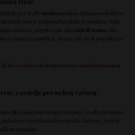
malna stvar
dobijete par malih
modrica
nakon ubrizgavanja filera,
ćnica koje završe potpuno bez ikakvih modrica. Neki
zvijanju modrica, poput regije oko
očiju ili usana.
Ako
nja je šansa za modricu, ali ona nije uvek pogodna za
 ili šta se dešava kada preteramo sa ubrizgavanjem
barem 3 nedelje pre nekog važnog
nama ili jagodicama za npr.venčanje, uradite to barem
,
kako bi svi otoci ili modrice prošle. Zato su 3 nedelje
elikog događaja.