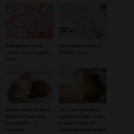
Nedeljni horoskop –
Mesečni horoskop za
Od 03. do 09. avgusta
AVGUST 2026.
2026.
Domać zdrav sladoled
Suva i oštećena kosa
koji možeš napraviti
nakon letovanja – kako
bez aparata – 5
to izbeći i sačuvati
recepata
zdravu kosu tokom leta