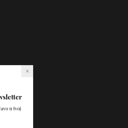
wsletter
avo u tvoj