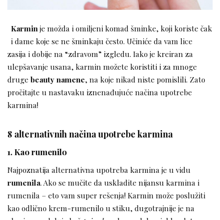
Karmin
je možda i omiljeni komad šminke, koji koriste čak
i dame koje se ne šminkaju često. Učiniće da vam lice
zasija i dobije na “zdravom” izgledu. Iako je kreiran za
ulepšavanje usana, karmin možete koristiti i za mnoge
druge
beauty namene
, na koje nikad niste pomislili. Zato
pročitajte u nastavaku iznenađujuće načina upotrebe
karmina!
8 alternativnih načina upotrebe karmina
1. Kao rumenilo
Najpoznatija alternativna upotreba karmina je u vidu
rumenila
. Ako se mučite da uskladite nijansu karmina i
rumenila – eto vam super rešenja! Karmin može poslužiti
kao odlično krem-rumenilo u stiku, dugotrajnije je na