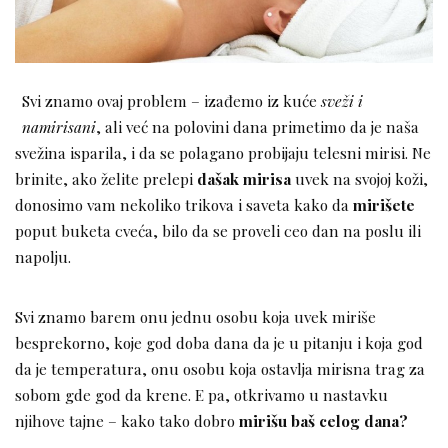
Svi znamo ovaj problem – izađemo iz kuće
sveži i
namirisani
, ali već na polovini dana primetimo da je naša
svežina isparila, i da se polagano probijaju telesni mirisi. Ne
brinite, ako želite prelepi
dašak mirisa
uvek na svojoj koži,
donosimo vam nekoliko trikova i saveta kako da
mirišete
poput buketa cveća, bilo da se proveli ceo dan na poslu ili
napolju.
Svi znamo barem onu jednu osobu koja uvek miriše
besprekorno, koje god doba dana da je u pitanju i koja god
da je temperatura, onu osobu koja ostavlja mirisna trag za
sobom gde god da krene. E pa, otkrivamo u nastavku
njihove tajne – kako tako dobro
mirišu baš celog dana?