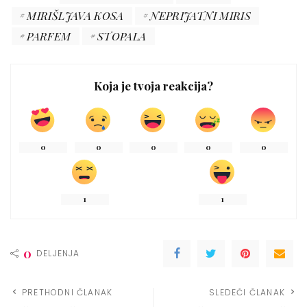
MIRIŠLJAVA KOSA
NEPRIJATNI MIRIS
PARFEM
STOPALA
Koja je tvoja reakcija?
0
0
0
0
0
1
1
0
DELJENJA
PRETHODNI ČLANAK
SLEDEĆI ČLANAK