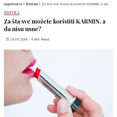
Lepotica.rs
>
Šminka
>
Za šta sve možete koristiti KARMIN, a da nisu usne?
ŠMINKA
Za šta sve možete koristiti KARMIN, a
da nisu usne?
29.06.2018.
4 Min Read