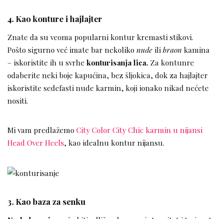
4. Kao konture i hajlajter
Znate da su veoma popularni kontur kremasti stikovi.
Pošto sigurno već imate bar nekoliko
nude
ili
braon
kamina
– iskoristite ih u svrhe
konturisanja lica.
Za kontunre
odaberite neki boje kapućina, bez šljokica, dok za hajlajter
iskoristite sedefasti nude karmin, koji ionako nikad nećete
nositi.
Mi vam predlažemo
City Color City Chic karmin u nijansi
Head Over Heels
, kao idealnu kontur nijansu.
3. Kao baza za senku