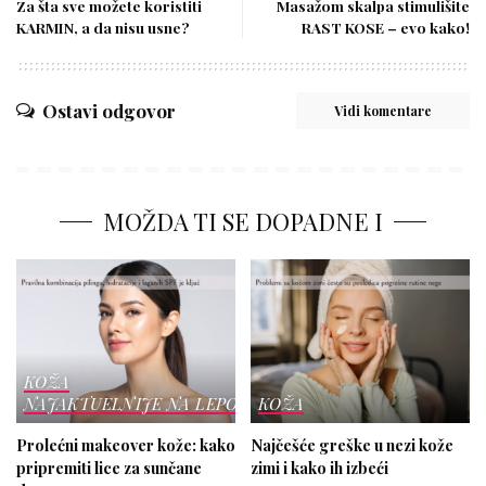
Za šta sve možete koristiti
Masažom skalpa stimulišite
KARMIN, a da nisu usne?
RAST KOSE – evo kako!
Ostavi odgovor
Vidi komentare
MOŽDA TI SE DOPADNE I
KOŽA
NAJAKTUELNIJE NA LEPOTICI
KOŽA
Prolećni makeover kože: kako
Najčešće greške u nezi kože
pripremiti lice za sunčane
zimi i kako ih izbeći