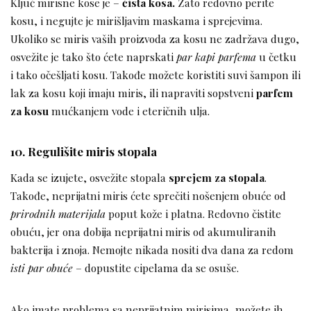
Ključ mirisne kose je –
čista kosa.
Zato redovno perite
kosu, i negujte je mirišljavim maskama i sprejevima.
Ukoliko se miris vaših proizvoda za kosu ne zadržava dugo,
osvežite je tako što ćete naprskati
par kapi parfema
u četku
i tako očešljati kosu. Takođe možete koristiti suvi šampon ili
lak za kosu koji imaju miris, ili napraviti sopstveni
parfem
za kosu
mućkanjem vode i eteričnih ulja.
10. Regulišite miris stopala
Kada se izujete, osvežite stopala
sprejem za stopala
.
Takođe, neprijatni miris ćete sprečiti nošenjem obuće od
prirodnih materijala
poput kože i platna. Redovno čistite
obuću, jer ona dobija neprijatni miris od akumuliranih
bakterija i znoja. Nemojte nikada nositi dva dana za redom
isti par obuće
– dopustite cipelama da se osuše.
Ako imate problema sa neprijatnim mirisima, možete ih