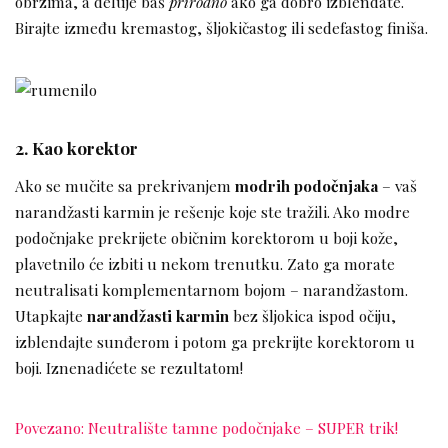
obrzima, a deluje baš
prirodno
ako ga dobro izblendate.
Birajte između kremastog, šljokičastog ili sedefastog finiša.
2. Kao korektor
Ako se mučite sa prekrivanjem
modrih podočnjaka
– vaš
narandžasti karmin je rešenje koje ste tražili. Ako modre
podočnjake prekrijete običnim korektorom u boji kože,
plavetnilo će izbiti u nekom trenutku. Zato ga morate
neutralisati komplementarnom bojom – narandžastom.
Utapkajte
narandžasti karmin
bez šljokica ispod očiju,
izblendajte sunđerom i potom ga prekrijte korektorom u
boji. Iznenadićete se rezultatom!
Povezano: Neutralište tamne podočnjake – SUPER trik!