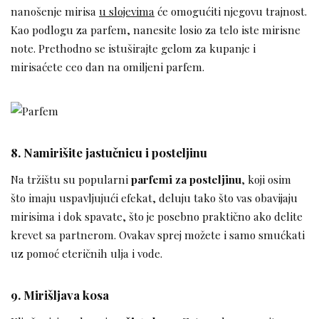
nanošenje mirisa
u slojevima
će omogućiti njegovu trajnost.
Kao podlogu za parfem, nanesite losio za telo iste mirisne
note. Prethodno se istuširajte gelom za kupanje i
mirisaćete ceo dan na omiljeni parfem.
8. Namirišite jastučnicu i posteljinu
Na tržištu su popularni
parfemi za posteljinu
, koji osim
što imaju uspavljujući efekat, deluju tako što vas obavijaju
mirisima i dok spavate, što je posebno praktično ako delite
krevet sa partnerom. Ovakav sprej možete i samo smućkati
uz pomoć eteričnih ulja i vode.
9. Mirišljava kosa