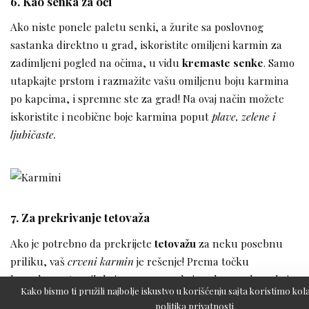
6. Kao senka za oči
Ako niste ponele paletu senki, a žurite sa poslovnog
sastanka direktno u grad, iskoristite omiljeni karmin za
zadimljeni pogled na očima, u vidu
kremaste senke
. Samo
utapkajte prstom i razmažite vašu omiljenu boju karmina
po kapcima, i spremne ste za grad! Na ovaj način možete
iskoristite i neobične boje karmina poput
plave, zelene i
ljubičaste.
7. Za prekrivanje tetovaža
Ako je potrebno da prekrijete
tetovažu
za neku posebnu
priliku, vaš
crveni karmin
je rešenje! Prema točku
komplementarnih boja, crvena prekriva plavo-zelenu boju.
Kako bismo ti pružili najbolje iskustvo u korišćenju sajta koristimo kola
Prekrijte tetovažu crvenim karminom uz pomoć četkice, a
politika privatnosti