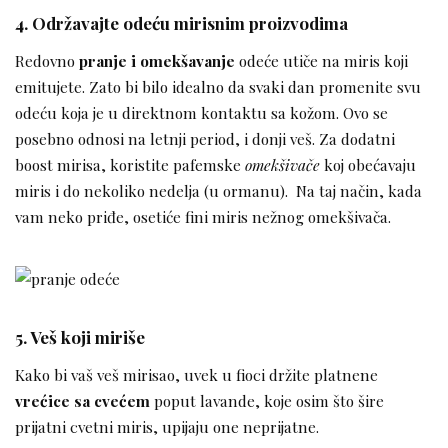
4. Održavajte odeću mirisnim proizvodima
Redovno
pranje i omekšavanje
odeće utiče na miris koji
emitujete. Zato bi bilo idealno da svaki dan promenite svu
odeću koja je u direktnom kontaktu sa kožom. Ovo se
posebno odnosi na letnji period, i donji veš. Za dodatni
boost mirisa, koristite pafemske
omekšivače
koj obećavaju
miris i do nekoliko nedelja (u ormanu). Na taj način, kada
vam neko priđe, osetiće fini miris nežnog omekšivača.
5. Veš koji miriše
Kako bi vaš veš mirisao, uvek u fioci držite platnene
vrećice sa cvećem
poput lavande, koje osim što šire
prijatni cvetni miris, upijaju one neprijatne.