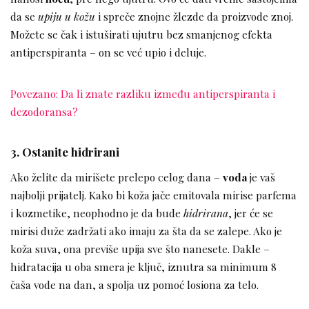
da se
upiju u kožu
i spreče znojne žlezde da proizvode znoj.
Možete se čak i istuširati ujutru bez smanjenog efekta
antiperspiranta – on se već upio i deluje.
Povezano: Da li znate razliku između antiperspiranta i
dezodoransa?
3. Ostanite hidrirani
Ako želite da mirišete prelepo celog dana –
voda
je vaš
najbolji prijatelj. Kako bi koža jače emitovala mirise parfema
i kozmetike, neophodno je da bude
hidrirana
, jer će se
mirisi duže zadržati ako imaju za šta da se zalepe. Ako je
koža suva, ona previše upija sve što nanesete. Dakle –
hidratacija u oba smera je ključ, iznutra sa minimum 8
čaša vode na dan, a spolja uz pomoć losiona za telo.