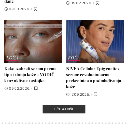
dane
09.02.2026.
09.03.2026.
KOŽA
KOŽA
Kako izabrati serum prema
NIVEA Cellular Epigenetics
tipu i stanju kože – VODIČ
serum: revolucionarna
kroz aktivne sastojke
prekretnica u podmlađivanju
kože
09.02.2026.
17.09.2025.
UČITAJ VIŠE