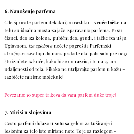
6. Nanošenje parfema
Gde špricate parfem itekako čini razliku –
vruće tačke
na
telu su idealna mesta za jače isparavanje parfema. To su
članci, deo iza kolena, pubični deo, grudi, i tačke iza ušiju.
Uglavnom,
iza zglobova
nećete pogrešiti. Parfemski
stručnjaci savetuju da miris prskate oko pola sata pre nego
što izađete iz kuće, kako bi se on razvio, i to na 25 cm
udaljenosti od tela. Nikako ne utrljavajte parfem u kožu –
razbićete mirisne molekule!
Povezano: 10 super trikova da vam parfem duže traje!
7. Mirisi u slojevima
Često parfemi dolaze u
setu
sa gelom za tuširanje i
losionim za telo iste mirisne note. To je sa razlogom –