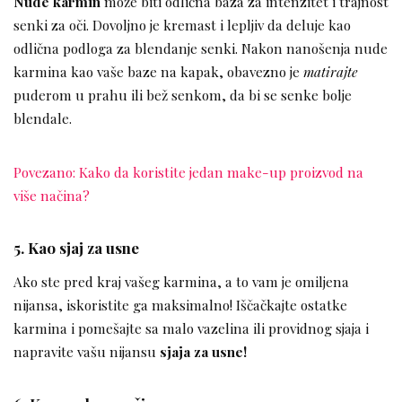
Nude karmin
može biti odlična baza za intenzitet i trajnost
senki za oči. Dovoljno je kremast i lepljiv da deluje kao
odlična podloga za blendanje senki. Nakon nanošenja nude
karmina kao vaše baze na kapak, obavezno je
matirajte
puderom u prahu ili bež senkom, da bi se senke bolje
blendale.
Povezano: Kako da koristite jedan make-up proizvod na
više načina?
5. Kao sjaj za usne
Ako ste pred kraj vašeg karmina, a to vam je omiljena
nijansa, iskoristite ga maksimalno! Iščačkajte ostatke
karmina i pomešajte sa malo vazelina ili providnog sjaja i
napravite vašu nijansu
sjaja za usne!