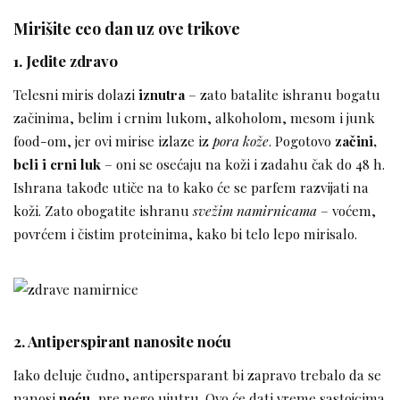
Mirišite ceo dan uz ove trikove
1. Jedite zdravo
Telesni miris dolazi
iznutra
– zato batalite ishranu bogatu
začinima, belim i crnim lukom, alkoholom, mesom i junk
food-om, jer ovi mirise izlaze iz
pora kože
. Pogotovo
začini,
beli i crni luk
– oni se osećaju na koži i zadahu čak do 48 h.
Ishrana takođe utiče na to kako će se parfem razvijati na
koži. Zato obogatite ishranu
svežim namirnicama
– voćem,
povrćem i čistim proteinima, kako bi telo lepo mirisalo.
2. Antiperspirant nanosite noću
Iako deluje čudno, antipersparant bi zapravo trebalo da se
nanosi
noću
, pre nego ujutru. Ovo će dati vreme sastojcima