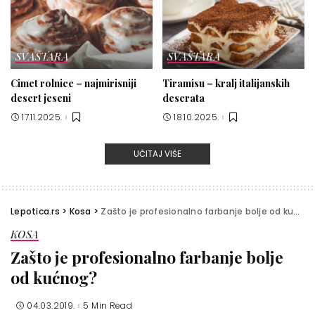
SVAŠTARA
SVAŠTARA
Cimet rolnice – najmirisniji
Tiramisu – kralj italijanskih
desert jeseni
deserata
17.11.2025.
18.10.2025.
UČITAJ VIŠE
Lepotica.rs
>
Kosa
>
Zašto je profesionalno farbanje bolje od kućnog?
KOSA
Zašto je profesionalno farbanje bolje
od kućnog?
04.03.2019.
5 Min Read