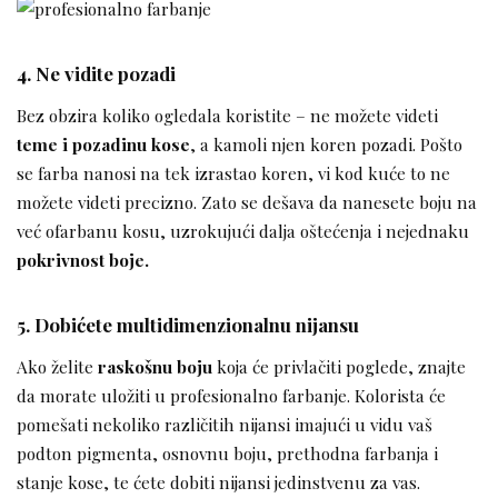
4. Ne vidite pozadi
Bez obzira koliko ogledala koristite – ne možete videti
teme i pozadinu kose
, a kamoli njen koren pozadi. Pošto
se farba nanosi na tek izrastao koren, vi kod kuće to ne
možete videti precizno. Zato se dešava da nanesete boju na
već ofarbanu kosu, uzrokujući dalja oštećenja i nejednaku
pokrivnost boje.
5. Dobićete multidimenzionalnu nijansu
Ako želite
raskošnu boju
koja će privlačiti poglede, znajte
da morate uložiti u profesionalno farbanje. Kolorista će
pomešati nekoliko različitih nijansi imajući u vidu vaš
podton pigmenta, osnovnu boju, prethodna farbanja i
stanje kose, te ćete dobiti nijansi jedinstvenu za vas.