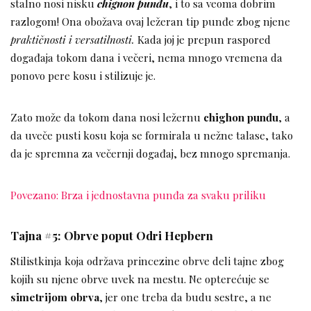
stalno nosi nisku
chignon punđu
, i to sa veoma dobrim
razlogom! Ona obožava ovaj ležeran tip punđe zbog njene
praktičnosti i versatilnosti.
Kada joj je prepun raspored
događaja tokom dana i večeri, nema mnogo vremena da
ponovo pere kosu i stilizuje je.
Zato može da tokom dana nosi ležernu
chighon punđu
, a
da uveče pusti kosu koja se formirala u nežne talase, tako
da je spremna za večernji događaj, bez mnogo spremanja.
Povezano: Brza i jednostavna punđa za svaku priliku
Tajna #5: Obrve poput Odri Hepbern
Stilistkinja koja održava princezine obrve deli tajne zbog
kojih su njene obrve uvek na mestu. Ne opterećuje se
simetrijom obrva
, jer one treba da budu sestre, a ne