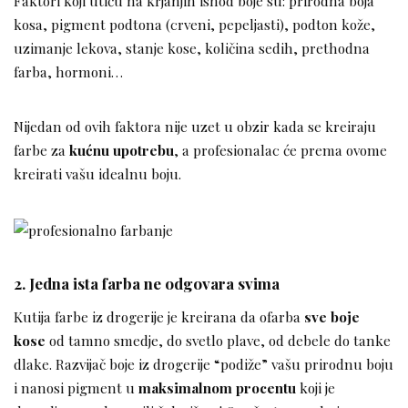
Faktori koji utiču na krjanjih ishod boje su: prirodna boja
kosa, pigment podtona (crveni, pepeljasti), podton kože,
uzimanje lekova, stanje kose, količina sedih, prethodna
farba, hormoni…
Nijedan od ovih faktora nije uzet u obzir kada se kreiraju
farbe za
kućnu upotrebu
, a profesionalac će prema ovome
kreirati vašu idealnu boju.
2. Jedna ista farba ne odgovara svima
Kutija farbe iz drogerije je kreirana da ofarba
sve boje
kose
od tamno smedje, do svetlo plave, od debele do tanke
dlake. Razvijač boje iz drogerije “podiže” vašu prirodnu boju
i nanosi pigment u
maksimalnom procentu
koji je