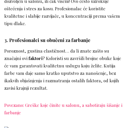
dozvoljen u salonu, ili čak višem! Ovo često uzrokuje
oštećenja i stres za kosu. Profesionalac će koristite
kvalitetne i slabije razvijače, u koncentraciji prema vašem
tipu dlake.
3. Profesionalci su obučeni za farbanje
Poroznost, gustina elastičnost… da li znate zašto su
značajni ovi
faktori
? Koloristi su završili brojne obuke koje
će vam garantovati kvalitetnu uslugu koju želite. Kutija
farbe vam daje samo kratko uputstvo za nanošenje, bez
ikakvih objašnjenja i razmatranja ostalih faktora, od kojih
zavisi krajnji rezultat.
Povezano: Greške koje činite u salonu, a sabotiraju šišanje i
farbanje