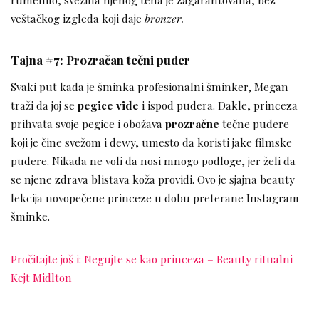
veštačkog izgleda koji daje
bronzer.
Tajna #7: Prozračan tečni puder
Svaki put kada je šminka profesionalni šminker, Megan
traži da joj se
pegice vide
i ispod pudera. Dakle, princeza
prihvata svoje pegice i obožava
prozračne
tečne pudere
koji je čine svežom i dewy, umesto da koristi jake filmske
pudere. Nikada ne voli da nosi mnogo podloge, jer želi da
se njene zdrava blistava koža providi. Ovo je sjajna beauty
lekcija novopečene princeze u dobu preterane Instagram
šminke.
Pročitajte još i: Negujte se kao princeza – Beauty ritualni
Kejt Midlton