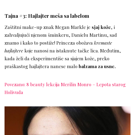
Tajna #3: Hajlajter meša sa labelom
Zaštitni make-up znak Megan Markle je
sjaj kože
, i
zahvaljujući njenom šminkeru, Danielu Martinu, sad
znamo i kako to postiže! Princeza obožava
kremaste
hajlajtere
koje nanosi na istaknute tačke lica. Međutim,
kada želi da eksperimentiše sa sjajem kože, preko
praškastog hajlajtera nanese malo
balzama za usne.
Povezano: 8 beauty lekcija Merilin Monro – Lepota starog
Holivuda