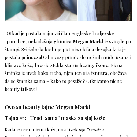
Otkad je postala najnoviji član engleske kraljevske
porodice, nekadašnja glumica
Megan Markl
je svugde po
štampi. Svi žele da budu poput nje: obična devojka koja je
postala
princeza
! Od messy punđe do nežnih nude usana i
blistave kože, brzo je stekla status
beauty ikone
. Njena
šminka je uvek kako treba, njen ten sija iznutra, obožava
da se šminka sama – kako to postiže? Otkrivamo njene
beauty trikove!
Ovo su beauty tajne Megan Markl
Tajna #1: “Uradi sama” maska za sjaj kože
Kada je reč o njenoj koži, ona uvek sija
“iznutra”
.