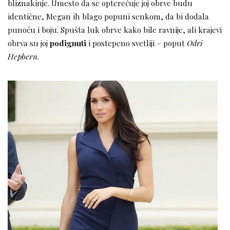
bliznakinje. Umesto da se opterećuje joj obrve budu
identične, Megan ih blago popuni senkom, da bi dodala
punoću i boju. Spušta luk obrve kako bile ravnije, ali krajevi
obrva su joj
podignuti
i postepeno svetliji – poput
Odri
Hepbern.