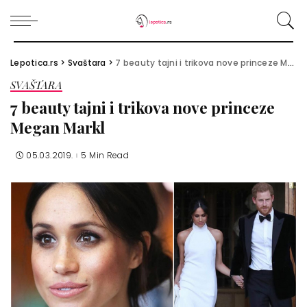
Lepotica.rs
>
Svaštara
>
7 beauty tajni i trikova nove princeze Megan Markl
SVAŠTARA
7 beauty tajni i trikova nove princeze
Megan Markl
05.03.2019.
5 Min Read