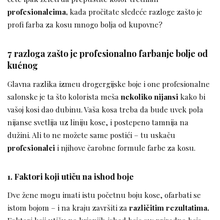
profesionalcima,
kada pročitate sledeće razloge zašto je
profi farba za kosu mnogo bolja od kupovne?
7 razloga zašto je profesionalno farbanje bolje od
kućnog
Glavna razlika izmeu drogergijske boje i one profesionalne
salonske je ta što kolorista meša
nekoliko nijansi
kako bi
vašoj kosi dao dubinu. Vaša kosa treba da bude uvek pola
nijanse svetlija uz liniju kose, i postepeno tamnija na
dužini. Ali to ne možete same postići – tu uskaču
profesionalci
i njihove čarobne formule farbe za kosu.
1. Faktori koji utiču na ishod boje
Dve žene mogu imati istu početnu boju kose, ofarbati se
istom bojom – i na kraju završiti za
različitim rezultatima.