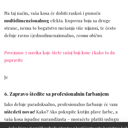
Na taj način, vaša kosa će dobiti raskoš i punoću
multidimenzionalnog
efekta. Kupovna boja sa druge
strane, nema to bogatstvo mešanja više nijansi, te često
deluje ravno i jednodimenzionalno,
veoma obično.
Povezano: 7 navika koje štete vašoj boji kose i kako to da
popravite
Je
6. Zapravo štedite sa profesionalnin farbanjem
Iako deluje paradoksalno, profesionalno farbanje će vam
uštedeti novac
! Kako? Ako pokupite kutiju plave farbe, a
vaša kosa ispadne narandžasta – moraćete platiti uslugu
korektivnog farbanja koja dosta košta. Ovako, kada se
Kako bismo ti pružili najbolje iskustvo u korišćenju sajta koristimo kola