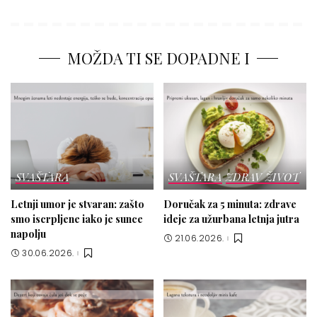
MOŽDA TI SE DOPADNE I
SVAŠTARA
SVAŠTARA
ZDRAV ŽIVOT
Letnji umor je stvaran: zašto
Doručak za 5 minuta: zdrave
smo iscrpljene iako je sunce
ideje za užurbana letnja jutra
napolju
21.06.2026.
30.06.2026.