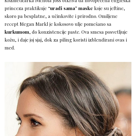
Kozmetičarka Nichola Joss otkriva da novopečena engleska
princeza praktikuje
“uradi sama” maske
koje su jeftine,
skoro pa besplatne, a učinkovite i prirodno. Omiljene
recept Megan Markl je kokosovo ulje pomešano sa
kurkumom
, do konzistencije paste. Ova smesa posvetljuje
kožu, i daje joj sjaj, dok za piling koristi izblendirani ovas i
med.