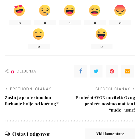
0
0
1
0
0
0
0
0
DELJENJA
PRETHODNI ČLANAK
SLEDEĆI ČLANAK
Zašto je profesionalno
Prolećni AVON noviteti: Ovog
farbanje bolje od kućnog?
proleća nosimo mat ten i
“nude” usne!
Ostavi odgovor
Vidi komentare