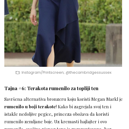
Instagram/Printscreen; @thecambridgessussex
Tajna #6: Terakota rumenilo za topliji ten
Savršena alternativa bronzeru koju koristi Megan Markl je
rumenilo u boji terakote
! Kako bi zagrejala svoj ten i
istakle nedoljive pegice, princeza obožava da koristi
rumenilo zemljane boje. Uz kremasti hajlajter i ovo
rumenilo, svežina njenog tena je zagarantovana, bez