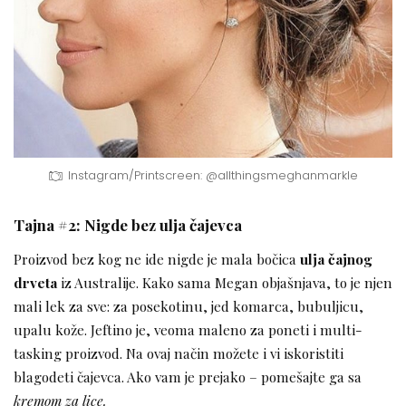
Instagram/Printscreen: @allthingsmeghanmarkle
Tajna #2: Nigde bez ulja čajevca
Proizvod bez kog ne ide nigde je mala bočica
ulja čajnog
drveta
iz Australije. Kako sama Megan objašnjava, to je njen
mali lek za sve: za posekotinu, jed komarca, bubuljicu,
upalu kože. Jeftino je, veoma maleno za poneti i multi-
tasking proizvod. Na ovaj način možete i vi iskoristiti
blagodeti čajevca. Ako vam je prejako – pomešajte ga sa
kremom za lice.