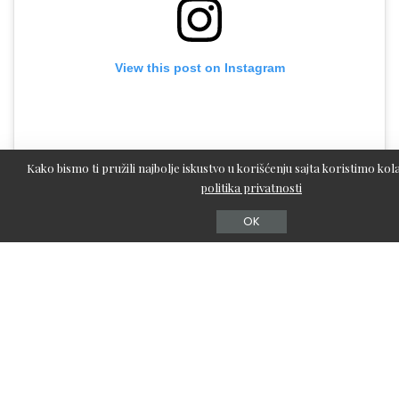
View this post on Instagram
Kako bismo ti pružili najbolje iskustvo u korišćenju sajta koristimo kola
politika privatnosti
OK
A post shared by Linn Bogmer (@linnsstyle)
#3: Hormoni u nezi kože
Nega kože je dugo bila dominirana pričom o borama, ali
2022. godina će se vrteti oko
hormona
– odnosno, oko
efekta koji
estrogen
ima na kožu. Mnogi brendovi vrše