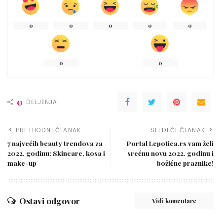
0
0
0
0
0
0
0
0
DELJENJA
PRETHODNI ČLANAK
SLEDEĆI ČLANAK
7 najvećih beauty trendova za
Portal Lepotica.rs vam želi
2022. godinu: Skincare, kosa i
srećnu novu 2022. godinu i
make-up
božićne praznike!
Ostavi odgovor
Vidi komentare