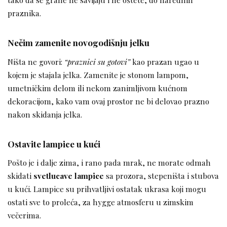
praznika.
Nečim zamenite novogodišnju jelku
Ništa ne govori:
“praznici su gotovi”
kao prazan ugao u
kojem je stajala jelka. Zamenite je stonom lampom,
umetničkim delom ili nekom zanimljivom kućnom
dekoracijom, kako vam ovaj prostor ne bi delovao prazno
nakon skidanja jelka.
Ostavite lampice u kući
Pošto je i dalje zima, i rano pada mrak, ne morate odmah
skidati
svetlucave lampice
sa prozora, stepeništa i stubova
u kući. Lampice su prihvatljivi ostatak ukrasa koji mogu
ostati sve to proleća, za hygge atmosferu u zimskim
večerima.