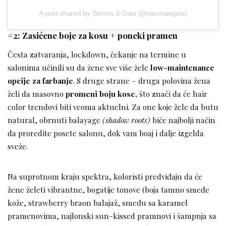
A post shared by Sienna & Gaia (@siennaegaia)
#2: Zasićene boje za kosu + poneki pramen
Česta zatvaranja, lockdown, čekanje na termine u
salonima učinili su da žene sve više žele
low-maintenance
opcije za farbanje
. S druge strane – druga polovina žena
želi da masovno
promeni boju kose,
što znači da će hair
color trendovi biti veoma aktuelni. Za one koje žele da butu
natural, obrnuti balayage
(shadow roots)
biće najbolji način
da proredite posete salonu, dok vam boaj i dalje izgelda
sveže.
Na suprotnom kraju spektra, koloristi predviđaju da će
žene želeti vibrantne, bogatije tonove (boja tamno smeđe
kože, strawberry braon balajaž, smeđu sa karamel
pramenovima, najlonski sun-kissed pramnovi i šampnja sa