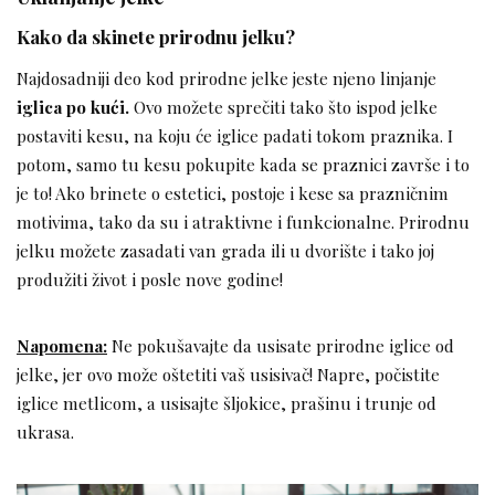
Kako da skinete prirodnu jelku?
Najdosadniji deo kod prirodne jelke jeste njeno linjanje
iglica po kući.
Ovo možete sprečiti tako što ispod jelke
postaviti kesu, na koju će iglice padati tokom praznika. I
potom, samo tu kesu pokupite kada se praznici završe i to
je to! Ako brinete o estetici, postoje i kese sa prazničnim
motivima, tako da su i atraktivne i funkcionalne. Prirodnu
jelku možete zasadati van grada ili u dvorište i tako joj
produžiti život i posle nove godine!
Napomena:
Ne pokušavajte da usisate prirodne iglice od
jelke, jer ovo može oštetiti vaš usisivač! Napre, počistite
iglice metlicom, a usisajte šljokice, prašinu i trunje od
ukrasa.