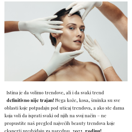
Istina je da volimo trendove, ali i da svaki trend
definitivno nije trajan!
Nega kože, kosa, šminka su sve
oblasti koje potpadaju pod uticaj trendova, a ako ste dama
koja voli da isprati svaki od njih na svoj način – ne
propustite naš pregled najvećih beauty trendova koje
eksperti predviđaju za narednu,
2022. godinu!