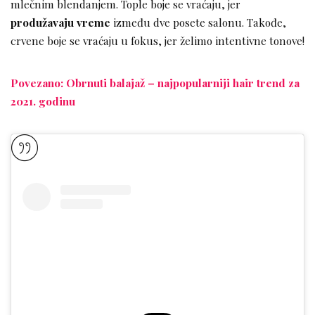
mlečnim blendanjem. Tople boje se vraćaju, jer
produžavaju vreme
između dve posete salonu. Takođe,
crvene boje se vraćaju u fokus, jer želimo intentivne tonove!
Povezano: Obrnuti balajaž – najpopularniji hair trend za
2021. godinu