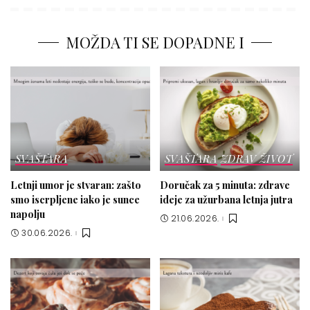
MOŽDA TI SE DOPADNE I
SVAŠTARA
SVAŠTARA
ZDRAV ŽIVOT
Letnji umor je stvaran: zašto
Doručak za 5 minuta: zdrave
smo iscrpljene iako je sunce
ideje za užurbana letnja jutra
napolju
21.06.2026.
30.06.2026.