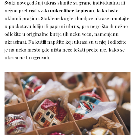
Svaki novogodišnji ukras skinite sa grane individualnu ili
nežno prebrišit svaki
mikrofiber krpicom
, kako biste
uklonili prašinu. Staklene kugle i lomljive ukrase umotajte
u pucketavu foliju ili papirni ubrus, pre nego što ih nežno
odložite u originalne kutije (ili neku veću, namenjenu
ukrasima). Na kutiji napišite koji ukrasi su u njoj i odložite
je na neko mesto gde ništa neće ležati preko nje, kako se
ukrasi ne bi ugruvali.