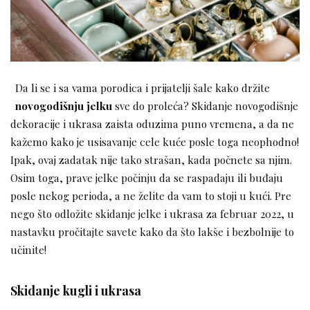
Da li se i sa vama porodica i prijatelji šale kako držite
novogodišnju jelku
sve do proleća? Skidanje novogodišnje
dekoracije i ukrasa zaista oduzima puno vremena, a da ne
kažemo kako je usisavanje cele kuće posle toga neophodno!
Ipak, ovaj zadatak nije tako strašan, kada počnete sa njim.
Osim toga, prave jelke počinju da se raspadaju ili buđaju
posle nekog perioda, a ne želite da vam to stoji u kući. Pre
nego što odložite skidanje jelke i ukrasa za februar 2022, u
nastavku pročitajte savete kako da što lakše i bezbolnije to
učinite!
Skidanje kugli i ukrasa