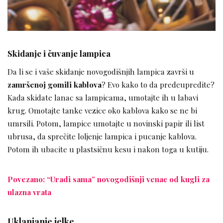
Skidanje i čuvanje lampica
Da li se i vaše skidanje novogodišnjih lampica završi u
zamršenoj gomili kablova
? Evo kako to da predeupredite?
Kada skidate lanac sa lampicama, umotajte ih u labavi
krug. Omotajte tanke vezice oko kablova kako se ne bi
umrsili. Potom, lampice umotajte u novinski papir ili list
ubrusa, da sprečite loljenje lampica i pucanje kablova.
Potom ih ubacite u plastsičnu kesu i nakon toga u kutiju.
Povezano: “Uradi sama” novogodišnji venac od kugli za
ulazna vrata
Uklanjanje jelke