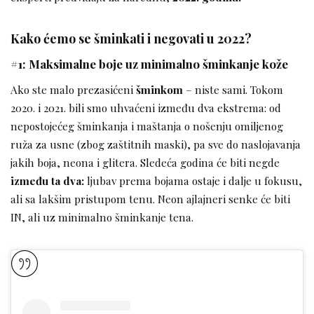
Kako ćemo se šminkati i negovati u 2022?
#1: Maksimalne boje uz minimalno šminkanje kože
Ako ste malo prezasićeni
šminkom
– niste sami. Tokom
2020. i 2021. bili smo uhvaćeni između dva ekstrema: od
nepostojećeg šminkanja i maštanja o nošenju omiljenog
ruža za usne (zbog zaštitnih maski), pa sve do naslojavanja
jakih boja, neona i glitera. Sledeća godina će biti negde
između ta dva:
ljubav prema bojama ostaje i dalje u fokusu,
ali sa lakšim pristupom tenu. Neon ajlajneri senke će biti
IN, ali uz minimalno šminkanje tena.