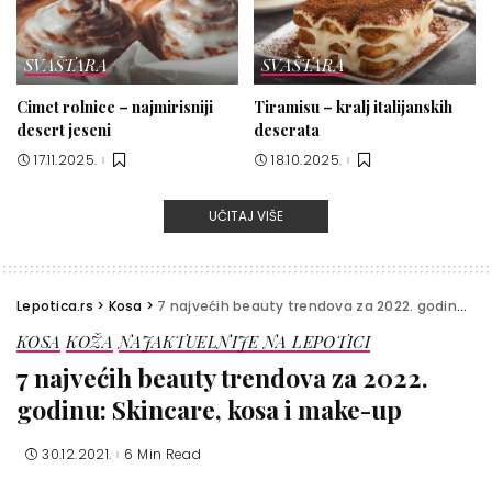
SVAŠTARA
SVAŠTARA
Cimet rolnice – najmirisniji
Tiramisu – kralj italijanskih
desert jeseni
deserata
17.11.2025.
18.10.2025.
UČITAJ VIŠE
Lepotica.rs
>
Kosa
>
7 najvećih beauty trendova za 2022. godinu: Skincare, kosa i make-up
KOSA
KOŽA
NAJAKTUELNIJE NA LEPOTICI
7 najvećih beauty trendova za 2022.
godinu: Skincare, kosa i make-up
30.12.2021.
6 Min Read