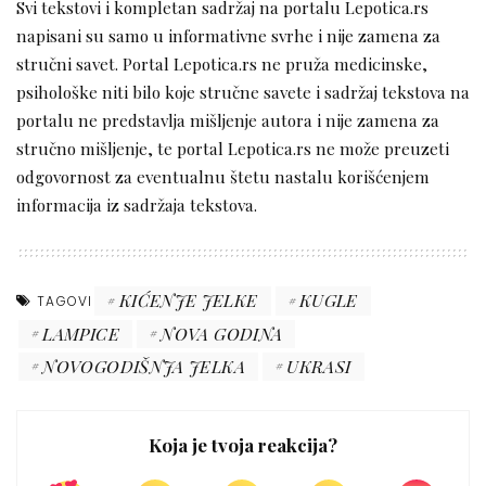
Svi tekstovi i kompletan sadržaj na portalu Lepotica.rs
napisani su samo u informativne svrhe i nije zamena za
stručni savet. Portal Lepotica.rs ne pruža medicinske,
psihološke niti bilo koje stručne savete i sadržaj tekstova na
portalu ne predstavlja mišljenje autora i nije zamena za
stručno mišljenje, te portal Lepotica.rs ne može preuzeti
odgovornost za eventualnu štetu nastalu korišćenjem
informacija iz sadržaja tekstova.
KIĆENJE JELKE
KUGLE
TAGOVI
LAMPICE
NOVA GODINA
NOVOGODIŠNJA JELKA
UKRASI
Koja je tvoja reakcija?