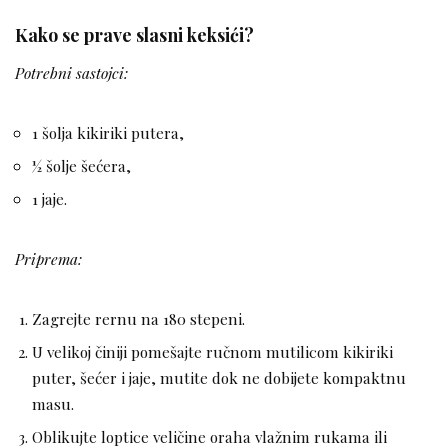
Kako se prave slasni keksići?
Potrebni sastojci:
1 šolja kikiriki putera,
½ šolje šećera,
1 jaje.
Priprema:
Zagrejte rernu na 180 stepeni.
U velikoj činiji pomešajte ručnom mutilicom kikiriki
puter, šećer i jaje, mutite dok ne dobijete kompaktnu
masu.
Oblikujte loptice veličine oraha vlažnim rukama ili