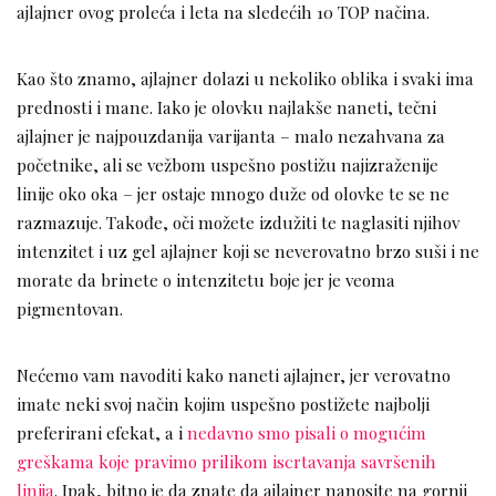
ajlajner ovog proleća i leta na sledećih 10 TOP načina.
Kao što znamo, ajlajner dolazi u nekoliko oblika i svaki ima
prednosti i mane. Iako je olovku najlakše naneti, tečni
ajlajner je najpouzdanija varijanta – malo nezahvana za
početnike, ali se vežbom uspešno postižu najizraženije
linije oko oka – jer ostaje mnogo duže od olovke te se ne
razmazuje. Takođe, oči možete izdužiti te naglasiti njihov
intenzitet i uz gel ajlajner koji se neverovatno brzo suši i ne
morate da brinete o intenzitetu boje jer je veoma
pigmentovan.
Nećemo vam navoditi kako naneti ajlajner, jer verovatno
imate neki svoj način kojim uspešno postižete najbolji
preferirani efekat, a i
nedavno smo pisali o mogućim
greškama koje pravimo prilikom iscrtavanja savršenih
linija
. Ipak, bitno je da znate da ajlajner nanosite na gornji