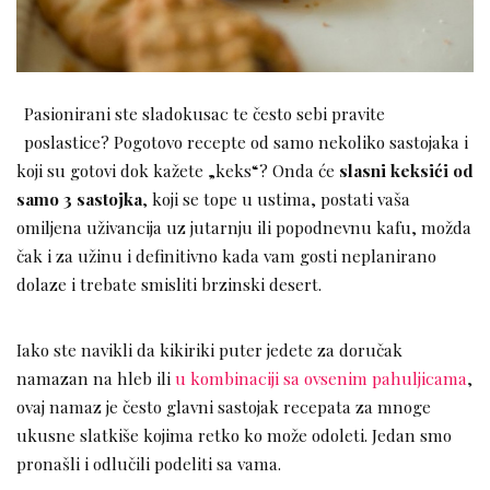
Pasionirani ste sladokusac te često sebi pravite
poslastice? Pogotovo recepte od samo nekoliko sastojaka i
koji su gotovi dok kažete „keks“? Onda će
slasni keksići od
samo 3 sastojka
, koji se tope u ustima, postati vaša
omiljena uživancija uz jutarnju ili popodnevnu kafu, možda
čak i za užinu i definitivno kada vam gosti neplanirano
dolaze i trebate smisliti brzinski desert.
Iako ste navikli da kikiriki puter jedete za doručak
namazan na hleb ili
u kombinaciji sa ovsenim pahuljicama
,
ovaj namaz je često glavni sastojak recepata za mnoge
ukusne slatkiše kojima retko ko može odoleti. Jedan smo
pronašli i odlučili podeliti sa vama.