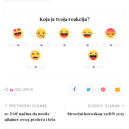
Koja je tvoja reakcija?
0
0
0
0
0
0
0
0
DELJENJA
PRETHODNI ČLANAK
SLEDEĆI ČLANAK
10 TOP načina da nosite
Mesečni horoskop za JUN 2017.
ajlajner ovog proleća i leta