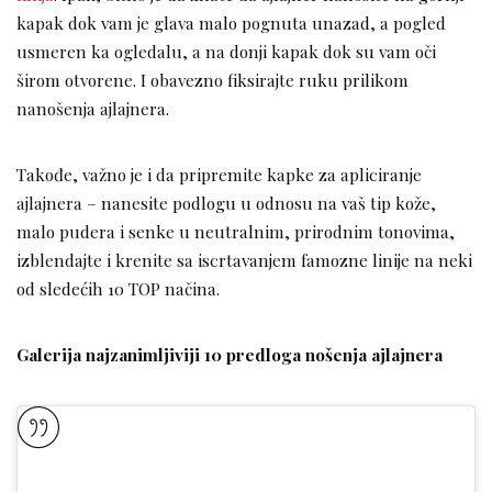
kapak dok vam je glava malo pognuta unazad, a pogled
usmeren ka ogledalu, a na donji kapak dok su vam oči
širom otvorene. I obavezno fiksirajte ruku prilikom
nanošenja ajlajnera.
Takođe, važno je i da pripremite kapke za apliciranje
ajlajnera – nanesite podlogu u odnosu na vaš tip kože,
malo pudera i senke u neutralnim, prirodnim tonovima,
izblendajte i krenite sa iscrtavanjem famozne linije na neki
od sledećih 10 TOP načina.
Galerija najzanimljiviji 10 predloga nošenja ajlajnera