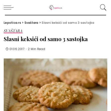
Lepotica.rs
>
Svaštara
>
Slasni keksići od samo 3 sastojka
SVAŠTARA
Slasni keksići od samo 3 sastojka
01.06.2017.
2 Min Read