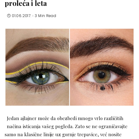
proleća i leta
01.06.2017.
3 Min Read
Jedan ajlajner može da obezbedi mnogo vrlo različitih
načina isticanja vašeg pogleda. Zato se ne ograničavajte
samo na klasične linije uz gornje trepavice, već nosite