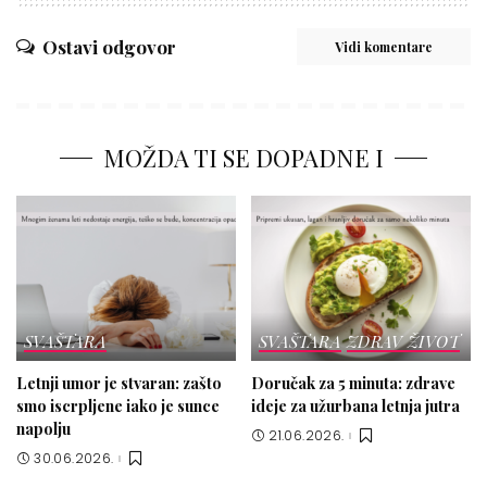
Ostavi odgovor
Vidi komentare
MOŽDA TI SE DOPADNE I
SVAŠTARA
SVAŠTARA
ZDRAV ŽIVOT
Letnji umor je stvaran: zašto
Doručak za 5 minuta: zdrave
smo iscrpljene iako je sunce
ideje za užurbana letnja jutra
napolju
21.06.2026.
30.06.2026.