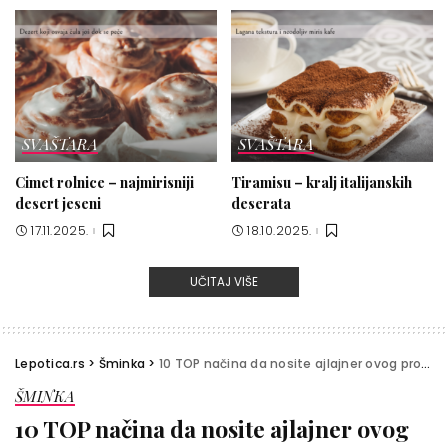
SVAŠTARA
SVAŠTARA
Cimet rolnice – najmirisniji
Tiramisu – kralj italijanskih
desert jeseni
deserata
17.11.2025.
18.10.2025.
UČITAJ VIŠE
Lepotica.rs
>
Šminka
>
10 TOP načina da nosite ajlajner ovog proleća i leta
ŠMINKA
10 TOP načina da nosite ajlajner ovog