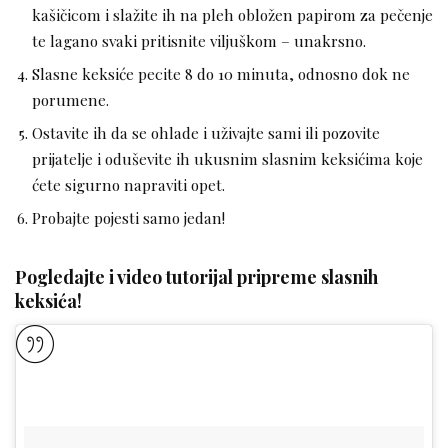
kašičicom i slažite ih na pleh obložen papirom za pečenje
te lagano svaki pritisnite viljuškom – unakrsno.
Slasne keksiće pecite 8 do 10 minuta, odnosno dok ne
porumene.
Ostavite ih da se ohlade i uživajte sami ili pozovite
prijatelje i oduševite ih ukusnim slasnim keksićima koje
ćete sigurno napraviti opet.
Probajte pojesti samo jedan!
Pogledajte i video tutorijal pripreme slasnih
keksića!