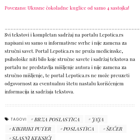
Povezano: Ukusne čokoladne kuglice od samo 4 sastojka!
________________________________________________
Svi tekstovi i kompletan sadržaj na portalu Lepotica.rs
napisani su samo u informativne svrhe i nije zamena za
stručni savet. Portal Lepotica.rs ne pruža medicinske,
psihološke niti bilo koje stručne savete i sadržaj tekstova na
portalu ne predstavlja mišljenje autora i nije zamena za
stručno mišljenje, te portal Lepotica.rs ne može preuzeti
odgovornost za eventualnu štetu nastalu korišćenjem
informacija iz sadržaja tekstova.
BRZA POSLASTICA
JAJA
TAGOVI
KIKIRIKI PUTER
POSLASTICA
ŠEĆER
SLASNI KEKSIĆI