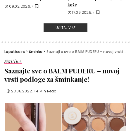
kože
09.02.2026.
17.09.2025.
UČITAJ VIŠE
Lepotica.rs
>
Šminka
>
Saznajte sve o BALM PUDERU – novoj vrsti podloge za šminkanje!
ŠMINKA
Saznajte sve o BALM PUDERU – novoj
vrsti podloge za šminkanje!
23.08.2022.
4 Min Read