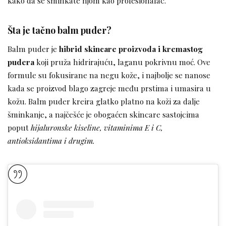
kako da se šminkate njom kao profesionalac.
Šta je tačno balm puder?
Balm puder je
hibrid skincare proizvoda i kremastog
pudera
koji pruža hidrirajuću, laganu pokrivnu moć. Ove
formule su fokusirane na negu kože, i najbolje se nanose
kada se proizvod blago zagreje među prstima i umasira u
kožu. Balm puder kreira glatko platno na koži za dalje
šminkanje, a najčešće je obogaćen skincare sastojcima
poput
hijaluronske kiseline, vitaminima E i C,
antioksidantima i drugim.