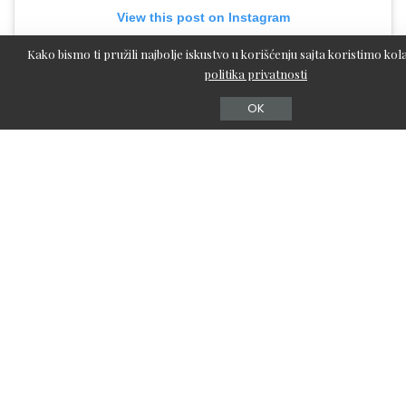
View this post on Instagram
Kako bismo ti pružili najbolje iskustvo u korišćenju sajta koristimo kola
politika privatnosti
OK
A post shared by KEVYN AUCOIN BEAUTY (@kevynaucoin)
Kako se nanosi balm puder?
Puder možete naneti
prstima
(preporučljivo zbog topive
teksture) ili
četkom.
Za
nanošenje prstima,
pokupite malu
količinu proizvoda, veličine novčića, i pokretima utiskivanja
i rolanja utisnite proizvod u kožu. Pazite da uzmete malu
količinu, jer je puder veoma izdašan. Uvek je lakše kasnije