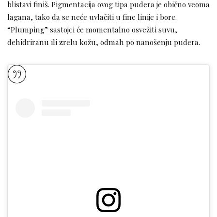
blistavi finiš. Pigmentacija ovog tipa pudera je obično veoma
lagana, tako da se neće uvlačiti u fine linije i bore.
“Plumping” sastojci će momentalno osvežiti suvu,
dehidriranu ili zrelu kožu, odmah po nanošenju pudera.