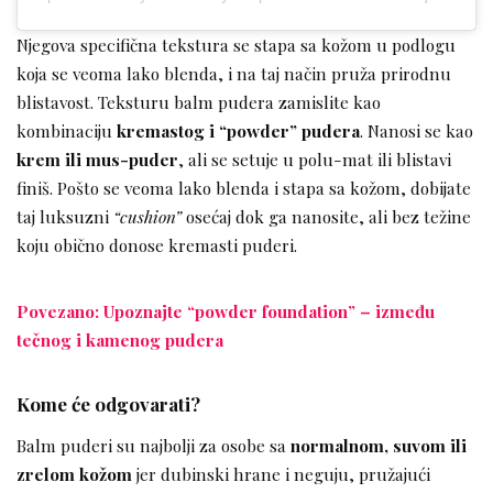
Njegova specifična tekstura se stapa sa kožom u podlogu
koja se veoma lako blenda, i na taj način pruža prirodnu
blistavost. Teksturu balm pudera zamislite kao
kombinaciju
kremastog i “powder” pudera
. Nanosi se kao
krem ili mus-puder
, ali se setuje u polu-mat ili blistavi
finiš. Pošto se veoma lako blenda i stapa sa kožom, dobijate
taj luksuzni
“cushion”
osećaj dok ga nanosite, ali bez težine
koju obično donose kremasti puderi.
Povezano: Upoznajte “powder foundation” – između
tečnog i kamenog pudera
Kome će odgovarati?
Balm puderi su najbolji za osobe sa
normalnom, suvom ili
zrelom kožom
jer dubinski hrane i neguju, pružajući