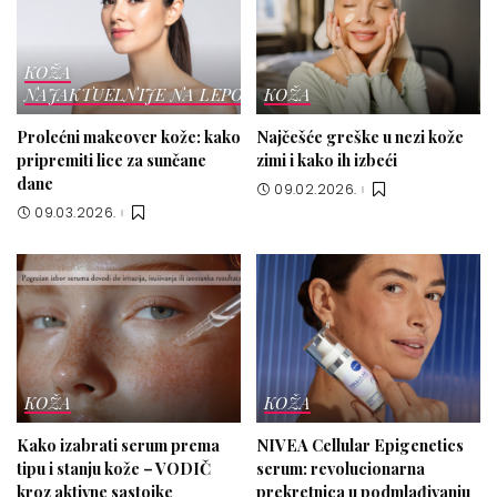
KOŽA
NAJAKTUELNIJE NA LEPOTICI
KOŽA
Prolećni makeover kože: kako
Najčešće greške u nezi kože
pripremiti lice za sunčane
zimi i kako ih izbeći
dane
09.02.2026.
09.03.2026.
KOŽA
KOŽA
Kako izabrati serum prema
NIVEA Cellular Epigenetics
tipu i stanju kože – VODIČ
serum: revolucionarna
kroz aktivne sastojke
prekretnica u podmlađivanju