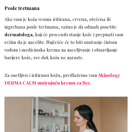
Posle tretmana
Ako vam je koža veoma iritirana, crvena, otečena ili
izgrebana posle tretmana, važno je da odmah posetite
dermatologa
, koji će proceniti stanje kože i prepisati vam
režim da je zacelite. Najčešće će to biti umivanje čistom
vodom i medicinska krema za zaceljivanje i obnavljanje
barijere kože, sve dok koža ne zaraste.
Za osetljivu i iritiranu kožu, predlažemo vam
Skinology
DERMA CALM umirujuću kremu za lice.