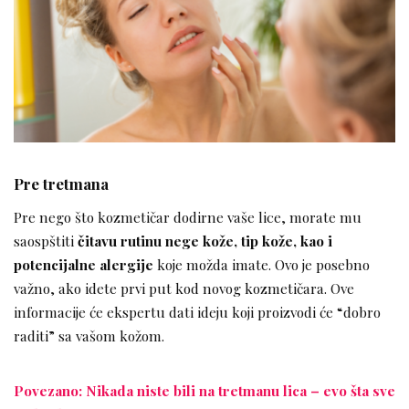
Pre tretmana
Pre nego što kozmetičar dodirne vaše lice, morate mu
saospštiti
čitavu rutinu nege kože, tip kože, kao i
potencijalne alergije
koje možda imate. Ovo je posebno
važno, ako idete prvi put kod novog kozmetičara. Ove
informacije će ekspertu dati ideju koji proizvodi će “dobro
raditi” sa vašom kožom.
Povezano: Nikada niste bili na tretmanu lica – evo šta sve