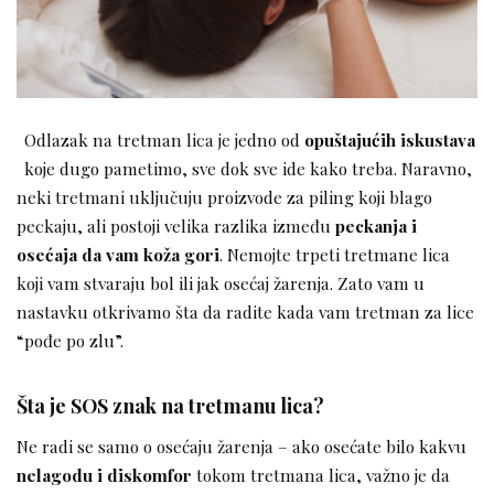
Odlazak na tretman lica je jedno od
opuštajućih iskustava
koje dugo pametimo, sve dok sve ide kako treba. Naravno,
neki tretmani uključuju proizvode za piling koji blago
peckaju, ali postoji velika razlika između
peckanja i
osećaja da vam koža gori
. Nemojte trpeti tretmane lica
koji vam stvaraju bol ili jak osećaj žarenja. Zato vam u
nastavku otkrivamo šta da radite kada vam tretman za lice
“pođe po zlu”.
Šta je SOS znak na tretmanu lica?
Ne radi se samo o osećaju žarenja – ako osećate bilo kakvu
nelagodu i diskomfor
tokom tretmana lica, važno je da