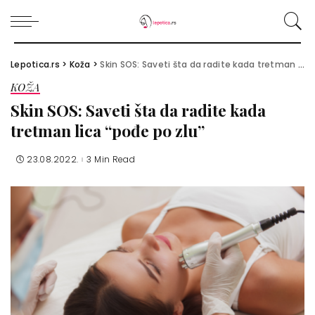
Lepotica.rs
>
Koža
>
Skin SOS: Saveti šta da radite kada tretman lica “pođe po zlu”
KOŽA
Skin SOS: Saveti šta da radite kada
tretman lica “pođe po zlu”
23.08.2022.
3 Min Read