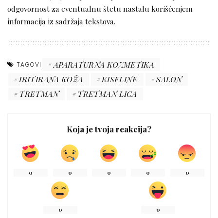
odgovornost za eventualnu štetu nastalu korišćenjem
informacija iz sadržaja tekstova.
APARATURNA KOZMETIKA
TAGOVI
IRITIRANA KOŽA
KISELINE
SALON
TRETMAN
TRETMAN LICA
Koja je tvoja reakcija?
0
0
0
0
0
0
0