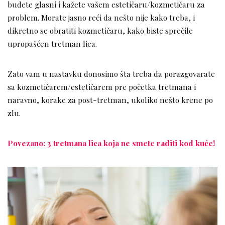
budete glasni i kažete vašem estetičaru/kozmetičaru za
problem. Morate jasno reći da nešto nije kako treba, i
dikretno se obratiti kozmetičaru, kako biste sprečile
upropašćen tretman lica.
Zato vam u nastavku donosimo šta treba da porazgovarate
sa kozmetičarem/estetičarem pre početka tretmana i
naravno, korake za post-tretman, ukoliko nešto krene po
zlu.
Povezano: 3 tretmana lica koja ne smete raditi kod kuće!