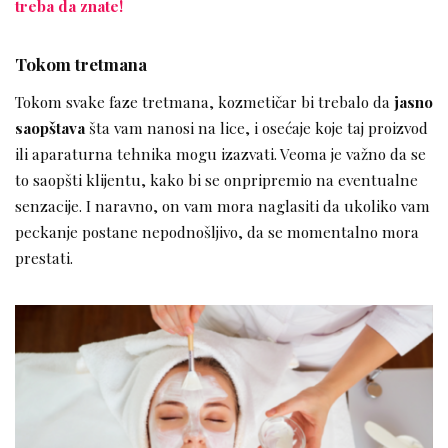
treba da znate!
Tokom tretmana
Tokom svake faze tretmana, kozmetičar bi trebalo da
jasno
saopštava
šta vam nanosi na lice, i osećaje koje taj proizvod
ili aparaturna tehnika mogu izazvati. Veoma je važno da se
to saopšti klijentu, kako bi se onpripremio na eventualne
senzacije. I naravno, on vam mora naglasiti da ukoliko vam
peckanje postane nepodnošljivo, da se momentalno mora
prestati.