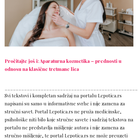
Pročitajte još i: Aparaturna kozmetika – prednosti u
odnosu na klasične tretmane lica
________________________________________________
Svi tekstovi i kompletan sadržaj na portalu Lepotica.rs
napisani su samo u informativne svrhe i nije zamena za
stručni savet. Portal Lepotica.rs ne pruža medicinske,
psihološke niti bilo koje stručne savete i sadržaj tekstova na
portalu ne predstavlja mišljenje autora i nije zamena za
stručno mišljenje, te portal Lepotica.rs ne može preuzeti