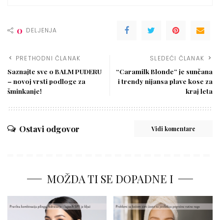
0
DELJENJA
PRETHODNI ČLANAK
SLEDEĆI ČLANAK
Saznajte sve o BALM PUDERU
“Caramilk Blonde” je sunčana
– novoj vrsti podloge za
i trendy nijansa plave kose za
šminkanje!
kraj leta
Ostavi odgovor
Vidi komentare
MOŽDA TI SE DOPADNE I