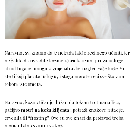
Naravno, svi znamo da je nekada lakše reći nego učiniti, jer
ne želite da uvredite kozmetičara koji vam pruža usluge,
ali od toga je mnogo važnije zdravlje i izgled vaše kože. Vi
ste ti koji plaćate uslugu, i stoga morate reći sve što vam
tokom iste smeta.
Naravno, kozmetičar je dužan da tokom tretmana lica,
pažljivo
motri na kožu klijenta
i potraži znakove iritacije,
crvenila ili “frosting”. Ovo su sve znaci da proizvod treba
momentalno skinuti sa kože.