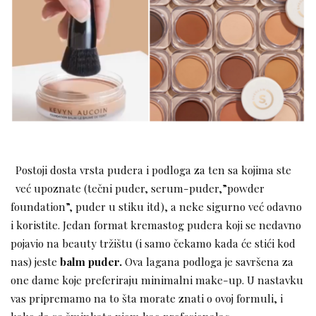
Postoji dosta vrsta pudera i podloga za ten sa kojima ste
već upoznate (tečni puder, serum-puder,”powder
foundation”, puder u stiku itd), a neke sigurno već odavno
i koristite. Jedan format kremastog pudera koji se nedavno
pojavio na beauty tržištu (i samo čekamo kada će stići kod
nas) jeste
balm puder.
Ova lagana podloga je savršena za
one dame koje preferiraju minimalni make-up. U nastavku
vas pripremamo na to šta morate znati o ovoj formuli, i