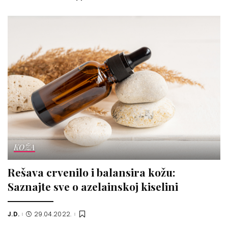
by
KOŽA
Rešava crvenilo i balansira kožu:
Saznajte sve o azelainskoj kiselini
J.D.
29.04.2022.
Posted
by