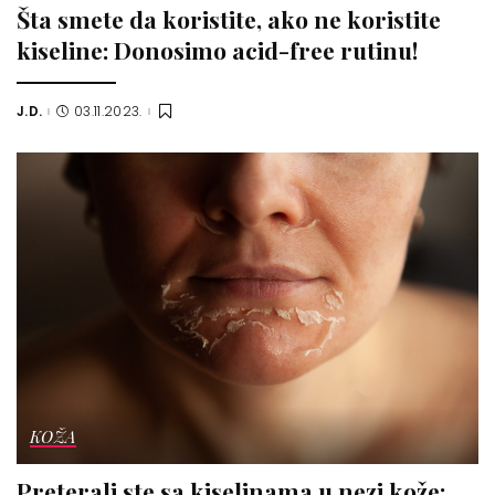
Šta smete da koristite, ako ne koristite
kiseline: Donosimo acid-free rutinu!
J.D.
03.11.2023.
Posted
by
KOŽA
Preterali ste sa kiselinama u nezi kože: