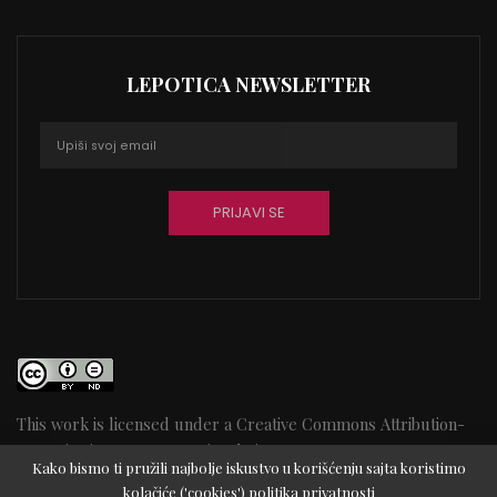
LEPOTICA NEWSLETTER
This work is licensed under a
Creative Commons Attribution-
NoDerivatives 4.0 International License
64
Kako bismo ti pružili najbolje iskustvo u korišćenju sajta koristimo
kolačiće ('cookies')
politika privatnosti