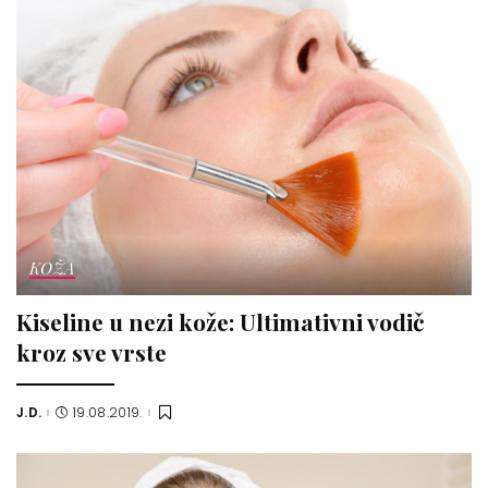
KOŽA
Kiseline u nezi kože: Ultimativni vodič
kroz sve vrste
J.D.
19.08.2019.
Posted
by