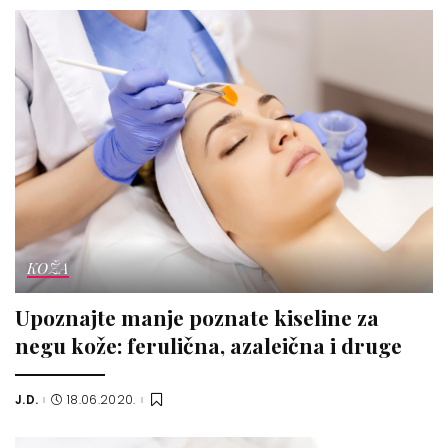
KOŽA
Upoznajte manje poznate kiseline za
negu kože: ferulična, azaleična i druge
J.D.
18.06.2020.
Posted
by