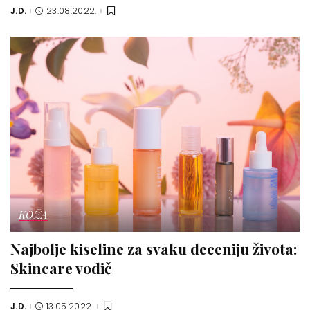
J.D.
23.08.2022.
Posted
by
KOŽA
Najbolje kiseline za svaku deceniju života:
Skincare vodič
J.D.
13.05.2022.
Posted