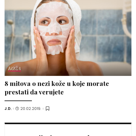
KOŽA
8 mitova o nezi kože u koje morate
prestati da verujete
J.D.
20.02.2019.
Posted
by