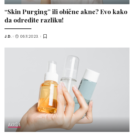
“Skin Purging” ili obične akne? Evo kako
da odredite razliku!
J.D.
06.11.2023.
Posted
by
KOŽA