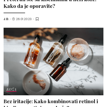
Kako da je oporavite?
J.D.
26.01.2023.
Posted
by
KOŽA
Bez iritacije: Kako kombinovati retinol i