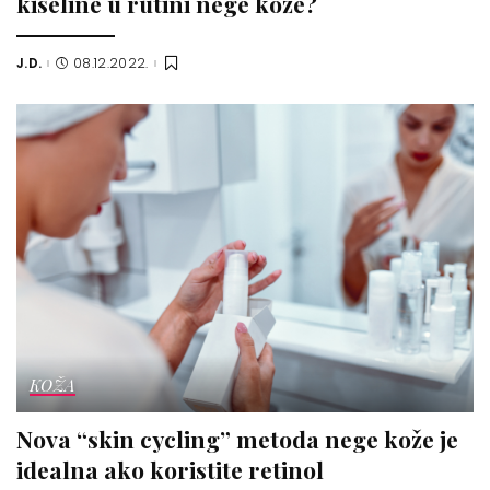
kiseline u rutini nege kože?
J.D.
08.12.2022.
Posted
by
KOŽA
Nova “skin cycling” metoda nege kože je
idealna ako koristite retinol