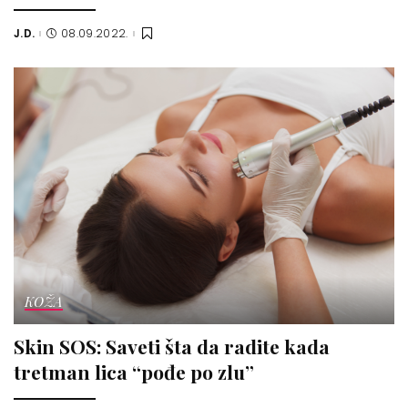
J.D.
08.09.2022.
Posted
by
KOŽA
Skin SOS: Saveti šta da radite kada
tretman lica “pođe po zlu”