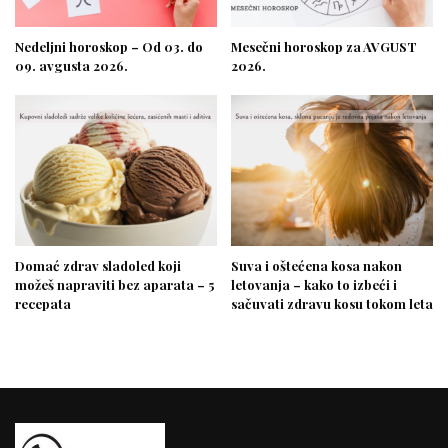
Nedeljni horoskop – Od 03. do
Mesečni horoskop za AVGUST
09. avgusta 2026.
2026.
Domać zdrav sladoled koji
Suva i oštećena kosa nakon
možeš napraviti bez aparata – 5
letovanja – kako to izbeći i
recepata
sačuvati zdravu kosu tokom leta