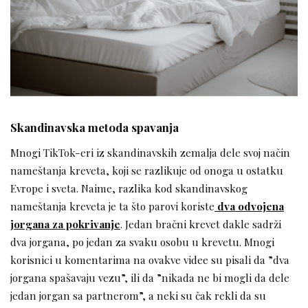
Skandinavska metoda spavanja
Mnogi TikTok-eri iz skandinavskih zemalja dele svoj način
nameštanja kreveta, koji se razlikuje od onoga u ostatku
Evrope i sveta. Naime, razlika kod skandinavskog
nameštanja kreveta je ta što parovi koriste
dva odvojena
jorgana za pokrivanje
. Jedan bračni krevet dakle sadrži
dva jorgana, po jedan za svaku osobu u krevetu. Mnogi
korisnici u komentarima na ovakve videe su pisali da ”dva
jorgana spašavaju vezu”, ili da ”nikada ne bi mogli da dele
jedan jorgan sa partnerom”, a neki su čak rekli da su