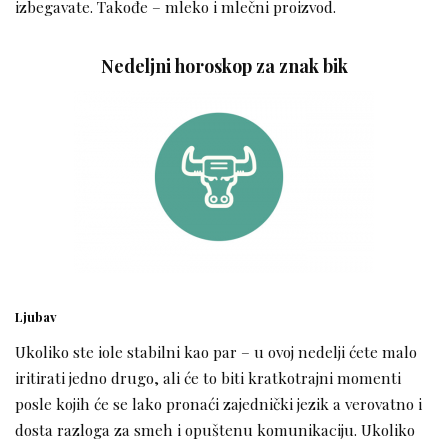
izbegavate. Takođe – mleko i mlečni proizvod.
Nedeljni horoskop za znak bik
Ljubav
Ukoliko ste iole stabilni kao par – u ovoj nedelji ćete malo
iritirati jedno drugo, ali će to biti kratkotrajni momenti
posle kojih će se lako pronaći zajednički jezik a verovatno i
dosta razloga za smeh i opuštenu komunikaciju. Ukoliko