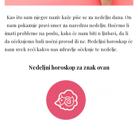
Kao što sam njegov naziv kaže piše se za nedelju dana. On
nam pokazuje pravi smer za narednu nedelju. Hoćemo li
imati probleme na poslu, kako će nam biti u ljubavi, da li
da očekujemo ludi noćni provod ili ne. Nedeljni horoskop će
nam uvek reći kakvo nas zdravlje očekuje te nedelje.
Nedeljni horoskop za znak ovan