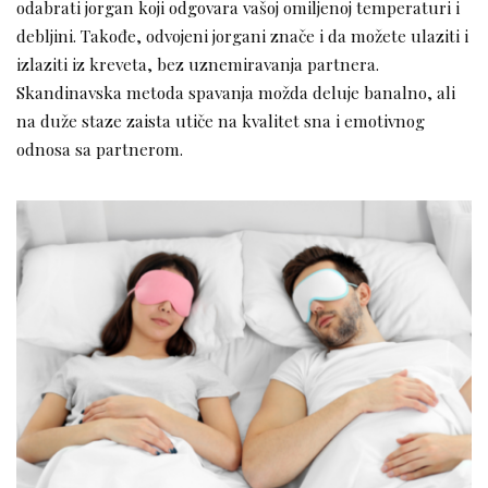
odabrati jorgan koji odgovara vašoj omiljenoj temperaturi i
debljini. Takođe, odvojeni jorgani znače i da možete ulaziti i
izlaziti iz kreveta, bez uznemiravanja partnera.
Skandinavska metoda spavanja možda deluje banalno, ali
na duže staze zaista utiče na kvalitet sna i emotivnog
odnosa sa partnerom.