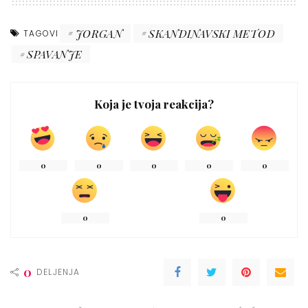
JORGAN
SKANDINAVSKI METOD
TAGOVI
SPAVANJE
Koja je tvoja reakcija?
0
0
0
0
0
0
0
0
DELJENJA