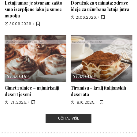
Letnji umor je stvaran: zašto
Doručak za 5 minuta: zdrave
smo iscrpljene iako je sunce
ideje za užurbana letnja jutra
napolju
21.06.2026.
30.06.2026.
SVAŠTARA
SVAŠTARA
Cimet rolnice – najmirisniji
Tiramisu – kralj italijanskih
desert jeseni
deserata
17.11.2025.
18.10.2025.
UČITAJ VIŠE