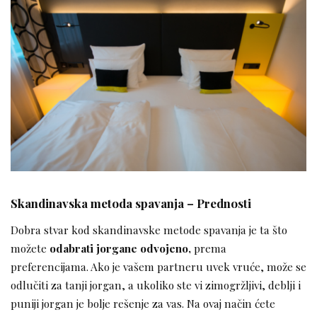
Skandinavska metoda spavanja – Prednosti
Dobra stvar kod skandinavske metode spavanja je ta što
možete
odabrati jorgane odvojeno,
prema
preferencijama. Ako je vašem partneru uvek vruće, može se
odlučiti za tanji jorgan, a ukoliko ste vi zimogržljivi, deblji i
puniji jorgan je bolje rešenje za vas. Na ovaj način ćete