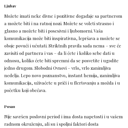
Ljubav
Možete imati neke divne i pozitivne događaje sa partnerom
a možete biti i na ratnoj nozi. Možete se voleti strasno i
glasno a možete biti i posesivni i ljubomorni. Vaša
komunikacija može biti inspirativna, lepršava a možete se
oboje povući i ućutati. Striktnih pravila sada nema – sve će
zavisiti od partnera i vas – da li ćete i koliko sebe dati u
odnosu, koliko ćete biti spremni da se posvetite i ugodite
jedno drugom. Slobodni Ovnovi – vrlo, vrlo zanimljiva
nedelja. Lepo novo poznanstvo, instant hemija, zanimljiva
komunikacija, uživaćete u priči i u flertovanju a možda i u
početku koji obećava.
Posao
Nije savršen poslovni period i ima dosta napetosti i u vašem
radnom okruženju, ali su i spoljni faktori dosta