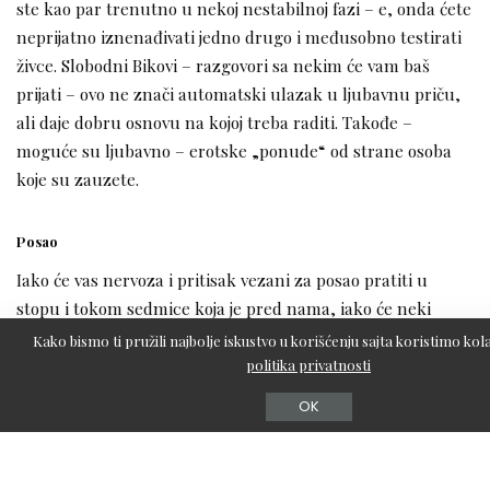
ste kao par trenutno u nekoj nestabilnoj fazi – e, onda ćete
neprijatno iznenađivati jedno drugo i međusobno testirati
živce. Slobodni Bikovi – razgovori sa nekim će vam baš
prijati – ovo ne znači automatski ulazak u ljubavnu priču,
ali daje dobru osnovu na kojoj treba raditi. Takođe –
moguće su ljubavno – erotske „ponude“ od strane osoba
koje su zauzete.
Posao
Iako će vas nervoza i pritisak vezani za posao pratiti u
stopu i tokom sedmice koja je pred nama, iako će neki
kolegijalni ili saradnički odnosi biti naporni i iscrpljujući po
Kako bismo ti pružili najbolje iskustvo u korišćenju sajta koristimo kola
vas – ipak ćete dosta stabilno proći kroz sva dešavanja – a
politika privatnosti
vrlo verovatno i poboljšati finansijsku situaciju. Možda sada
OK
baš i nije sve „po vašoj meri“ – ali se snalazite sa onim što
imate i funkcionišete dosta uspešno. Ako sarađujete sa
inostranstvom – period je povoljan za dogovore, nove