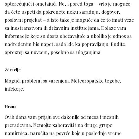
opterećujući i ometajući. No, i pored toga – vrlo je moguće
da ćete uspeti da pokrenete neku saradnju, dogovor,
poslovni projekat – a isto tako je moguće da će to imati veze
sa inostranstvom ili državnim institucijama. Dolaze vam
informacije koje su dosta obećavajuće a ukoliko je odnos sa
nadređenim bio napet, sada ide ka popravljanju. Budite
oprezniji sa novcem, posebno sa ulaganjima.
Zdravlje
Mogući problemi sa varenjem. Meteoropatske tegobe,
infekcije.
Hrana
Ovih dana vam prijaju sve đakonije od mesa i mesnih
prerađevina. Nemojte zaboraviti i na druge grupe
namirnica, naročito na povrće koje u poslednje vreme