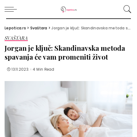
Lepotica.rs
>
Svaštara
>
Jorgan je ključ: Skandinavska metoda spavanja će vam promeniti život
SVAŠTARA
Jorgan je ključ: Skandinavska metoda
spavanja će vam promeniti život
13.11.2023.
4 Min Read