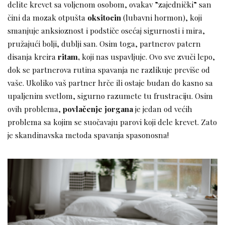
delite krevet sa voljenom osobom, ovakav ”zajednički” san
čini da mozak otpušta
oksitocin
(lubavni hormon), koji
smanjuje anksioznost i podstiče osećaj sigurnosti i mira,
pružajući bolji, dublji san. Osim toga, partnerov patern
disanja kreira
ritam,
koji nas uspavljuje. Ovo sve zvuči lepo,
dok se partnerova rutina spavanja ne razlikuje previše od
vaše. Ukoliko vaš partner hrče ili ostaje budan do kasno sa
upaljenim svetlom, sigurno razumete tu frustraciju. Osim
ovih problema,
povlačenje jorgana
je jedan od većih
problema sa kojim se suočavaju parovi koji dele krevet. Zato
je skandinavska metoda spavanja spasonosna!