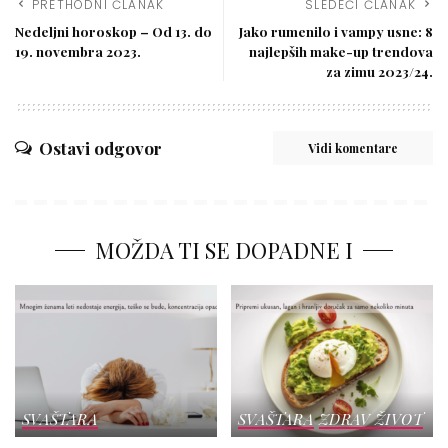
PRETHODNI ČLANAK
SLEDEĆI ČLANAK
Nedeljni horoskop – Od 13. do
Jako rumenilo i vampy usne: 8
19. novembra 2023.
najlepših make-up trendova
za zimu 2023/24.
Ostavi odgovor
Vidi komentare
MOŽDA TI SE DOPADNE I
SVAŠTARA
SVAŠTARA
ZDRAV ŽIVOT