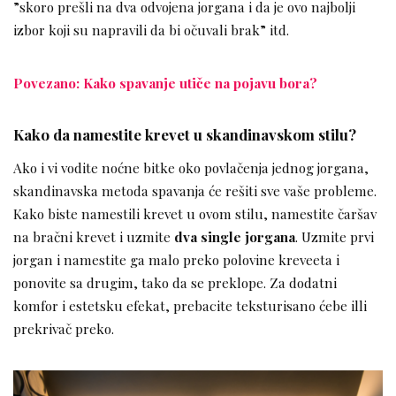
”skoro prešli na dva odvojena jorgana i da je ovo najbolji
izbor koji su napravili da bi očuvali brak” itd.
Povezano: Kako spavanje utiče na pojavu bora?
Kako da namestite krevet u skandinavskom stilu?
Ako i vi vodite noćne bitke oko povlačenja jednog jorgana,
skandinavska metoda spavanja će rešiti sve vaše probleme.
Kako biste namestili krevet u ovom stilu, namestite čaršav
na bračni krevet i uzmite
dva single jorgana
. Uzmite prvi
jorgan i namestite ga malo preko polovine kreveeta i
ponovite sa drugim, tako da se preklope. Za dodatni
komfor i estetsku efekat, prebacite teksturisano ćebe illi
prekrivač preko.