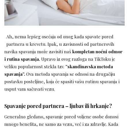
Ah, nema lepšeg osećaja od onog kada spavate pored
partnera u krevetu. Ipak, u zavisnosti od partnerovih
navika spavanja može zavisiti naš
kompletan noćni odmor
i rutina spavanja.
Upravo iz ovog razloga na TikToku je
veliku popularnost stekla tzv.
”skandinavska metoda
spavanja”.
Ova metoda spavanja se odnosi na drugačiju
postavku posteljine, koja će spasiti vašu rutinu spavanja i
usput vam sačuvati vezu.
Spavanje pored partnera – ljubav ili hrkanje?
Generalno gledano, spavanje pored voljene osobe donosi
mnogo benefita, ne samo za vezu, već i za zdravlje. Kada