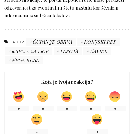
odgovornost za eventualnu štetu nastalu korišćenjem
informacija iz sadržaja tekstova.
ČUPANJE OBRVA
KONJSKI REP
TAGOVI
KREMA ZA LICE
LEPOTA
NAVIKE
NEGA KOSE
Koja je tvoja reakcija?
0
0
0
0
0
1
3