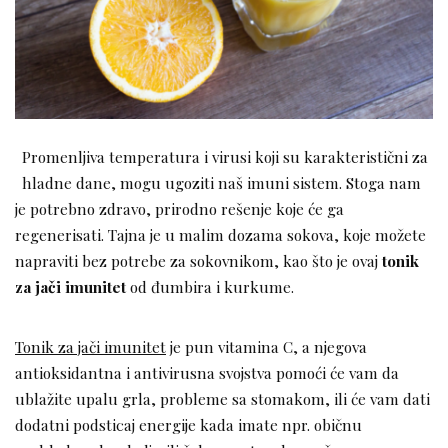
Promenljiva temperatura i virusi koji su karakteristični za
hladne dane, mogu ugoziti naš imuni sistem. Stoga nam
je potrebno zdravo, prirodno rešenje koje će ga
regenerisati. Tajna je u malim dozama sokova, koje možete
napraviti bez potrebe za sokovnikom, kao što je ovaj
tonik
za jači imunitet
od đumbira i kurkume.
Tonik za jači imunitet
je pun vitamina C, a njegova
antioksidantna i antivirusna svojstva pomoći će vam da
ublažite upalu grla, probleme sa stomakom, ili će vam dati
dodatni podsticaj energije kada imate npr. običnu