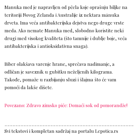
Manuka med je napravljen od pčela koje oprašuju biljke na
teritoriji Novog Zelanda i Australije iz nektara mānuka
drveta. Ima veća antibakterijska dejstva nego druge vrste
meda. Ako nemate Manuka med, slobodno koristite neki
drugi med visokog kvaliteta (što tamnije i dublje boje, veća
antibakterijska i antioksidativna snaga).
Biber olakšava varenje hrane, sprečava nadimanje, a
odličan je saveznik u gubitku neželjenih kilograma.
Takođe, pomaže u razbijanju sluzi i šlajma što će vam
pomoći da lakše dišete.
Povezano: Zdravo zimsko piće: Domaći sok od pomorandže!
________________________________________________
Svi tekstovi i kompletan sadržaj na portalu Lepotica.rs