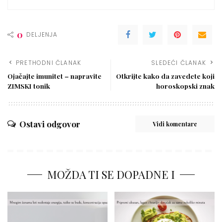
0
DELJENJA
PRETHODNI ČLANAK
SLEDEĆI ČLANAK
Ojačajte imunitet – napravite
Otkrijte kako da zavedete koji
ZIMSKI tonik
horoskopski znak
Ostavi odgovor
Vidi komentare
MOŽDA TI SE DOPADNE I