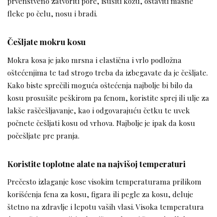
prvenstveno zatvoriti pore, isušiti kožu, ostaviti masne
fleke po čelu, nosu i bradi.
Češljate mokru kosu
Mokra kosa je jako mrsna i elastična i vrlo podložna
oštećenjima te tad strogo treba da izbegavate da je češljate.
Kako biste sprečili moguća oštećenja najbolje bi bilo da
kosu prosušite peškirom pa fenom, koristite sprej ili ulje za
lakše raščešljavanje, kao i odgovarajuću četku te uvek
počnete češljati kosu od vrhova. Najbolje je ipak da kosu
počešljate pre pranja.
Koristite toplotne alate na najvišoj temperaturi
Prečesto izlaganje kose visokim temperaturama prilikom
korišćenja fena za kosu, figara ili pegle za kosu, deluje
štetno na zdravlje i lepotu vaših vlasi. Visoka temperatura