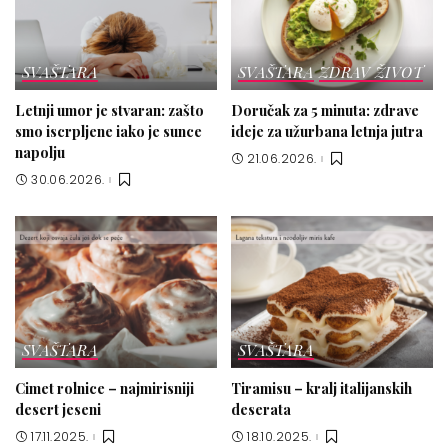
SVAŠTARA
SVAŠTARA
ZDRAV ŽIVOT
Letnji umor je stvaran: zašto
Doručak za 5 minuta: zdrave
smo iscrpljene iako je sunce
ideje za užurbana letnja jutra
napolju
21.06.2026.
30.06.2026.
SVAŠTARA
SVAŠTARA
Cimet rolnice – najmirisniji
Tiramisu – kralj italijanskih
desert jeseni
deserata
17.11.2025.
18.10.2025.