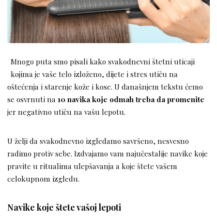
Mnogo puta smo pisali kako svakodnevni štetni uticaji
kojima je vaše telo izloženo, dijete i stres utiču na
oštećenja i starenje kože i kose. U današnjem tekstu ćemo
se osvrnuti na
10 navika koje odmah treba da promenite
jer negativno utiču na vašu lepotu.
U želji da svakodnevno izgledamo savršeno, nesvesno
radimo protiv sebe. Izdvajamo vam najučestalije navike koje
pravite u ritualima ulepšavanja a koje štete vašem
celokupnom izgledu.
Navike koje štete vašoj lepoti