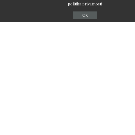
0
0
0
0
0
politika privatnosti
OK
0
0
0
DELJENJA
PRETHODNI ČLANAK
SLEDEĆI ČLANAK
Kako da vaša koža lica
Za lepši izgled – 10 navika
PREŽIVI hladno vreme – 5
koje ODMAH treba da
TOP saveta
promenite
Ostavi odgovor
Vidi komentare