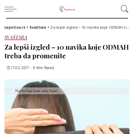
Lepotica.rs
>
Svaštara
>
Za lepši izgled – 10 navika koje ODMAH treba da promenite
SVAŠTARA
Za lepši izgled – 10 navika koje ODMAH
treba da promenite
17.02.2017.
5 Min Read