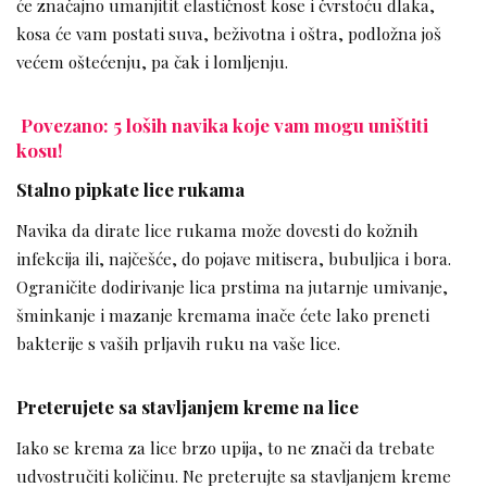
će značajno umanjitit elastičnost kose i čvrstoću dlaka,
kosa će vam postati suva, beživotna i oštra, podložna još
većem oštećenju, pa čak i lomljenju.
Povezano: 5 loših navika koje vam mogu uništiti
kosu!
Stalno pipkate lice rukama
Navika da dirate lice rukama može dovesti do kožnih
infekcija ili, najčešće, do pojave mitisera, bubuljica i bora.
Ograničite dodirivanje lica prstima na jutarnje umivanje,
šminkanje i mazanje kremama inače ćete lako preneti
bakterije s vaših prljavih ruku na vaše lice.
Preterujete sa stavljanjem kreme na lice
Iako se krema za lice brzo upija, to ne znači da trebate
udvostručiti količinu. Ne preterujte sa stavljanjem kreme