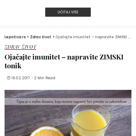
UČITAJ VIŠE
Lepotica.rs
>
Zdrav život
>
Ojačajte imunitet – napravite ZIMSKI tonik
ZDRAV ŽIVOT
Ojačajte imunitet – napravite ZIMSKI
tonik
16.02.2017.
2 Min Read