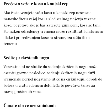
Prečesto vežete kosu u konjski rep
Ako često vezujete vašu kosu u konjski rep nesvesno
nanosite štetu vašoj kosi. Usled stalnog nošenja vezane
kose, pogotovo ako je baš zatežete gumicom, kosa se tanji
što nakon određenog vremena može rezultirati lomljenjem
dlake i proređivanjem kose sa strane, iza ušiju ili na
temenu.
Sedite prekrštenih nogu
Verovatno ni ne slutite da sedenje skrštenih nogu može
ostaviti grozne posledice. Sedenje skrštenih nogu duži
vremenski period negativno utiče na cirkulaciju, dovodi do
bolova u vratu i donjem delu leđa te povećava šanse za
razvoj proširenih vena.
Čupate obrve pre šminkanja