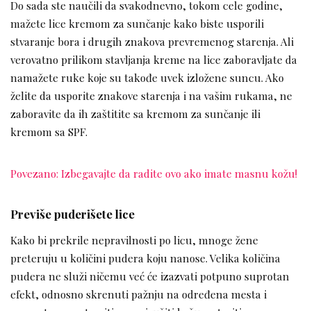
Do sada ste naučili da svakodnevno, tokom cele godine,
mažete lice kremom za sunčanje kako biste usporili
stvaranje bora i drugih znakova prevremenog starenja. Ali
verovatno prilikom stavljanja kreme na lice zaboravljate da
namažete ruke koje su takođe uvek izložene suncu. Ako
želite da usporite znakove starenja i na vašim rukama, ne
zaboravite da ih zaštitite sa kremom za sunčanje ili
kremom sa SPF.
Povezano: Izbegavajte da radite ovo ako imate masnu kožu!
Previše puderišete lice
Kako bi prekrile nepravilnosti po licu, mnoge žene
preteruju u količini pudera koju nanose. Velika količina
pudera ne služi ničemu već će izazvati potpuno suprotan
efekt, odnosno skrenuti pažnju na određena mesta i