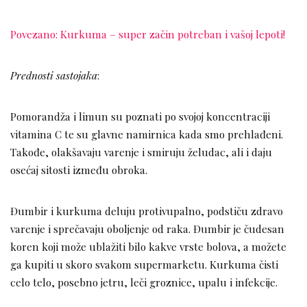
Povezano: Kurkuma – super začin potreban i vašoj lepoti!
Prednosti sastojaka
:
Pomorandža i limun su poznati po svojoj koncentraciji
vitamina C te su glavne namirnica kada smo prehlađeni.
Takođe, olakšavaju varenje i smiruju želudac, ali i daju
osećaj sitosti između obroka.
Đumbir i kurkuma deluju protivupalno, podstiču zdravo
varenje i sprečavaju oboljenje od raka. Đumbir je čudesan
koren koji može ublažiti bilo kakve vrste bolova, a možete
ga kupiti u skoro svakom supermarketu. Kurkuma čisti
celo telo, posebno jetru, leči groznice, upalu i infekcije.