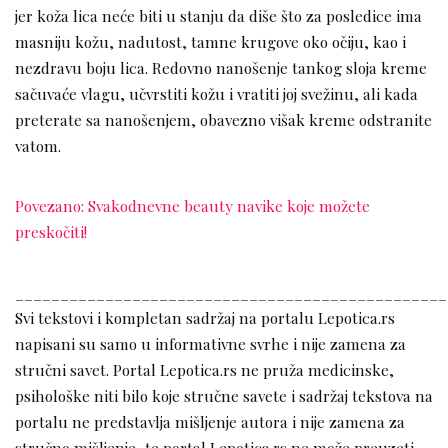
jer koža lica neće biti u stanju da diše što za posledice ima
masniju kožu, nadutost, tamne krugove oko očiju, kao i
nezdravu boju lica. Redovno nanošenje tankog sloja kreme
sačuvaće vlagu, učvrstiti kožu i vratiti joj svežinu, ali kada
preterate sa nanošenjem, obavezno višak kreme odstranite
vatom.
Povezano: Svakodnevne beauty navike koje možete
preskočiti!
________________________________________________
Svi tekstovi i kompletan sadržaj na portalu Lepotica.rs
napisani su samo u informativne svrhe i nije zamena za
stručni savet. Portal Lepotica.rs ne pruža medicinske,
psihološke niti bilo koje stručne savete i sadržaj tekstova na
portalu ne predstavlja mišljenje autora i nije zamena za
stručno mišljenje, te portal Lepotica.rs ne može preuzeti