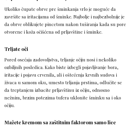
Ukoliko čupate obrve pre šminkanja vrlo je moguće da
završite sa iritacijama od šminke. Najbolje i najbezbolnije je
da obrve oblikujete pincetom nakon tuširanja kada su pore
otvorene i koža očišćena od prljavštine i šminke.
Trljate oči
Pored osećaja zadovoljstva, trljanje očiju nosi i nekoliko
ozbiljnih posledica. Kako biste izbegli pojavljivanje bora,
iritacije i pojavu crvenila, ali i oštećenja krvnih sudova i
živaca u samom oku, umesto trljanja prstima, odlučite se
da treptanjem izbacite prljavštinu iz očiju, odnosno
nežnim, brzim potezima tufera uklonite šminku sa i oko
očiju.
Mažete kremom sa zaštitnim faktorom samo lice