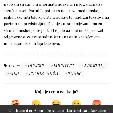
napisani su samo u informativne svrhe i nije zamena za
stručni savet. Portal Lepotica.rs ne pruža medicinske,
psihološke niti bilo koje stručne savete i sadržaj tekstova na
portalu ne predstavlja mišljenje autora i nije zamena za
stručno mišljenje, te portal Lepotica.rs ne može preuzeti
odgovornost za eventualnu štetu nastalu korišćenjem
informacija iz sadržaja tekstova.
ĐUMBIR
IMUNITET
KURKUMA
TAGOVI
MED
POMORANDŽA
TONIK
Koja je tvoja reakcija?
Kako bismo ti pružili najbolje iskustvo u korišćenju sajta koristimo kola