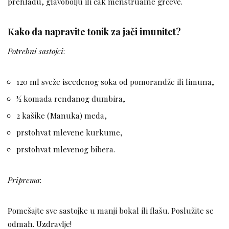
prehladu, glavobolju ili čak menstrualne grčeve.
Kako da napravite tonik za jači imunitet?
Potrebni sastojci
:
120 ml sveže isceđenog soka od pomorandže ili limuna,
½ komada rendanog đumbira,
2 kašike (Manuka) meda,
prstohvat mlevene kurkume,
prstohvat mlevenog bibera.
Priprema
:
Pomešajte sve sastojke u manji bokal ili flašu. Poslužite se
odmah. Uzdravlje!