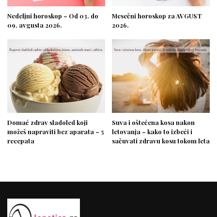
Nedeljni horoskop – Od 03. do
Mesečni horoskop za AVGUST
09. avgusta 2026.
2026.
Domać zdrav sladoled koji
Suva i oštećena kosa nakon
možeš napraviti bez aparata – 5
letovanja – kako to izbeći i
recepata
sačuvati zdravu kosu tokom leta