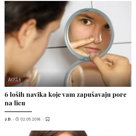
KOŽA
6 loših navika koje vam zapušavaju pore
na licu
J.D.
02.05.2018.
Posted
by