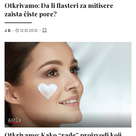
Otkrivamo: Da li flasteri za mitisere
zaista čiste pore?
J.D.
12.10.2021.
Posted
by
KOŽA
Otkrivamo: Kako “rade” proizvodi koji