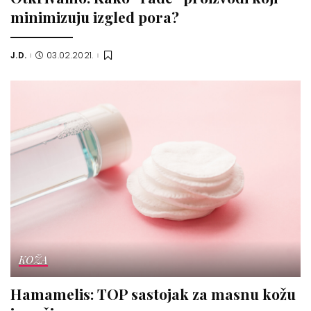
minimizuju izgled pora?
J.D.
03.02.2021.
Posted
by
KOŽA
Hamamelis: TOP sastojak za masnu kožu