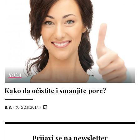
KOŽA
Kako da očistite i smanjite pore?
B.B.
22.11.2017.
Posted
by
Prijavi se na newsletter