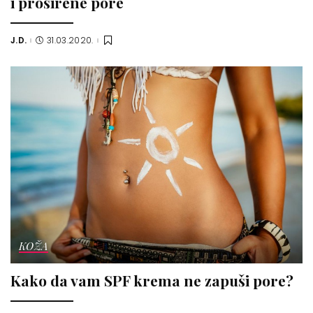
i proširene pore
J.D.
31.03.2020.
Posted
by
KOŽA
Kako da vam SPF krema ne zapuši pore?