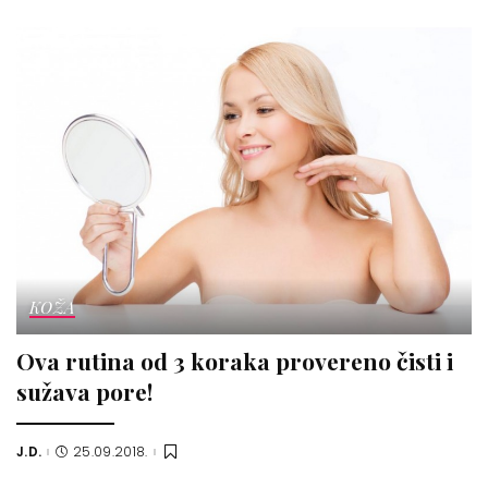
by
KOŽA
Ova rutina od 3 koraka provereno čisti i
sužava pore!
J.D.
25.09.2018.
Posted
by