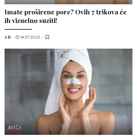
Imate proširene pore? Ovih 7 trikova će
ih vizuelno suziti!
J.D.
14.07.2022.
Posted
by
KOŽA