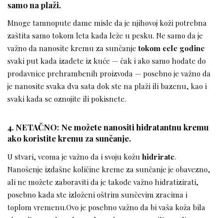
samo na plaži.
Mnoge tamnopute dame misle da je njihovoj koži potrebna
zaštita samo tokom leta kada leže u pesku. Ne samo da je
važno da nanosite kremu za sunčanje
tokom cele godine
svaki put kada izađete iz kuće — čak i ako samo hodate do
prodavnice prehrambenih proizvoda — posebno je važno da
je nanosite svaka dva sata dok ste na plaži ili bazenu, kao i
svaki kada se oznojite ili pokisnete.
4. NETAČNO: Ne možete nanositi hidratantnu kremu
ako koristite kremu za sunčanje.
U stvari, veoma je važno da i svoju kožu
hidrirate
.
Nanošenje izdašne količine kreme za sunčanje je obavezno,
ali ne možete zaboraviti da je takođe važno hidratizirati,
posebno kada ste izloženi oštrim sunčevim zracima i
toplom vremenu.Ovo je posebno važno da bi vaša koža bila