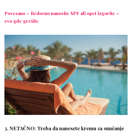
Povezano – Redovno nanosite SPF ali opet izgorite –
evo gde grešite
3. NETAČNO: Treba da nanesete kremu za sunčanje