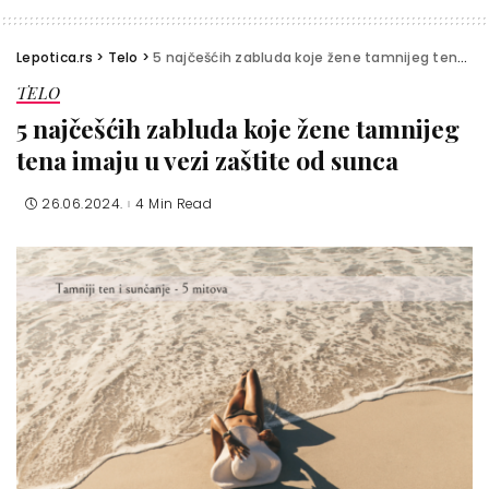
Lepotica.rs
>
Telo
>
5 najčešćih zabluda koje žene tamnijeg tena imaju u vezi zaštite od sunca
TELO
5 najčešćih zabluda koje žene tamnijeg
tena imaju u vezi zaštite od sunca
26.06.2024.
4 Min Read