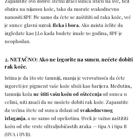
Zapamtite ovo dobro: štetni zraci sunca utiču na sve, bez
obzira na nijansu kože, tako da morate svakodnevno
nanositi SPF. Ne samo da ćete se zaštititi od raka kože, već
je sunce glavni uzrok
fleka i bora.
Ako zaista želite da
izgledate kao J.Lo kada budete imale 50 godina, SPF je
neophodan.
2. NETAČNO: Ako ne izgorite na suncu, nećete dobiti
rak kože.
Istina je da što ste tamniji, manja je verovatnoća da ćete
izgoreti jer pigment vaše kože služi kao barijera. Međutim,
tamnija koža
ne štiti vašu kožu od oštećenja
od sunca u
celini, niti znači da ne možete dobiti rak kože. Zapamtite
da većina štete od sunca dolazi od
svakodnevnog
izlaganja,
a ne samo od opekotina. Uvek je važno zaštititi
kožu od obe vrste ultraljubičastih zraka — tipa A i tipa B
(UVA i UVB).