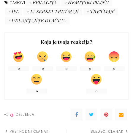
EPILACIJA
HEMIJSKI PILING
TAGOVI
IPL
LASERSKI TRETMAN
TRETMAN
UKLANJANJE DLAČICA
Koja je tvoja reakcija?
0
0
0
0
0
0
0
0
DELJENJA
PRETHODNI ČLANAK
SLEDEĆI ČLANAK