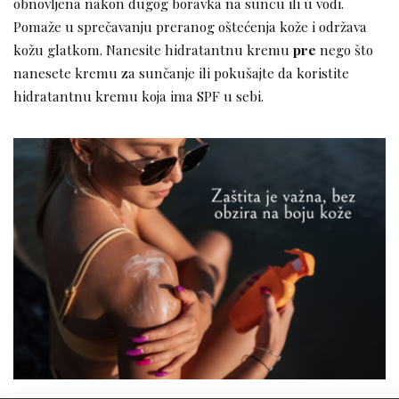
obnovljena nakon dugog boravka na suncu ili u vodi.
Pomaže u sprečavanju preranog oštećenja kože i održava
kožu glatkom. Nanesite hidratantnu kremu
pre
nego što
nanesete kremu za sunčanje ili pokušajte da koristite
hidratantnu kremu koja ima SPF u sebi.