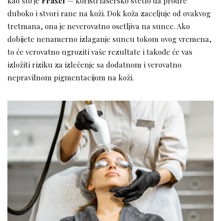
kao što je
Fraxel
— koristi lasersko svetlo da prodre
duboko i stvori rane na koži. Dok koža zaceljuje od ovakvog
tretmana, ona je neverovatno osetljiva na sunce. Ako
dobijete nenamerno izlaganje suncu tokom ovog vremena,
to će verovatno ugroziti vaše rezultate i takođe će vas
izložiti riziku za izlečenje sa dodatnom i verovatno
nepravilnom pigmentacijom na koži.