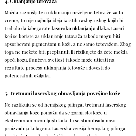
4. Uklanjanje tetovaža
Možda razmišljate o uklanjanju neželjene tetovaže za to
vreme, to nije najbolja ideja iz istih razloga zbog kojih bi
trebalo da izbegavate
lasersko uklanjanje dlaka.
Laseri
koji se koriste za uklanjanje tetovaža takođe mogu biti
apsorbovani pigmentom u koži, a ne samo tetovažom. Zbog
toga ne možete biti preplanuli ili rizikujete da ćete možda
opeći kožu. Sunčeva svetlost takođe može uticati na
rezultate procesa uklanjanja tetovaže i dovesti do
potencijalnih ožiljaka.
5. Tretmani laserskog obnavljanja površine kože
Ne razlikuju se od hemijskog pilinga, tretmani laserskog
obnavljanja kože pomažu da se gornji sloj kože u
ekstremnom nivou ljušti kako bi se stimulisala nova
proizvodnja kolagena. Laserska verzija hemijskog pilinga —