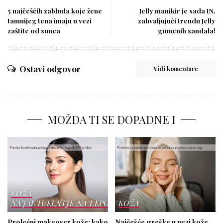
5 najčešćih zabluda koje žene
Jelly manikir je sada IN,
tamnijeg tena imaju u vezi
zahvaljujući trendu Jelly
zaštite od sunca
gumenih sandala!
Ostavi odgovor
Vidi komentare
MOŽDA TI SE DOPADNE I
KOŽA
NAJAKTUELNIJE NA LEPOTICI
KOŽA
Prolećni makeover kože: kako
Najčešće greške u nezi kože