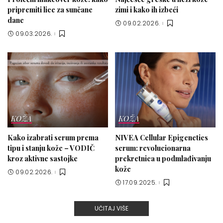
pripremiti lice za sunčane
zimi i kako ih izbeći
dane
09.02.2026.
09.03.2026.
KOŽA
KOŽA
Kako izabrati serum prema
NIVEA Cellular Epigenetics
tipu i stanju kože – VODIČ
serum: revolucionarna
kroz aktivne sastojke
prekretnica u podmlađivanju
kože
09.02.2026.
17.09.2025.
UČITAJ VIŠE