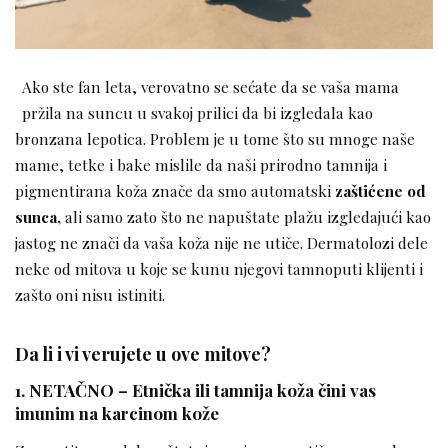
Ako ste fan leta, verovatno se sećate da se vaša mama
pržila na suncu u svakoj prilici da bi izgledala kao
bronzana lepotica. Problem je u tome što su mnoge naše
mame, tetke i bake mislile da naši prirodno tamnija i
pigmentirana koža znače da smo automatski
zaštićene od
sunca,
ali samo zato što ne napuštate plažu izgledajući kao
jastog ne znači da vaša koža nije ne utiče. Dermatolozi dele
neke od mitova u koje se kunu njegovi tamnoputi klijenti i
zašto oni nisu istiniti.
Da li i vi verujete u ove mitove?
1. NETAČNO – Etnička ili tamnija koža čini vas
imunim na karcinom kože