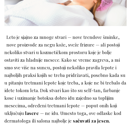
Leto je sjajno za mnoge stvari — nove trendove šminke,
nove proizvode za negu kože, sveže frizure — ali postoji
nekoliko stvari u kozmetičkom prostoru koje je bolje
ostaviti za hladnije mesece. Kako se vreme zagreva, a mi
smo sve više na suncu, postoji nekoliko pravila lepote i
najboljih praksi kojih se treba pridržavati, posebno kada su
u pitanju tretmani lepote koje treba, a koje ne bi trebalo da
idete tokom leta. Dok stvari kao što su self-tan, farbanje
kose i uzimanje botoksa dobro idu zajedno sa toplijim
mesecima, određeni tretmani lepote — poput onih koji
uključuju
lasere
— ne idu. Umesto toga, ove odlaske kod
dermatologa ili salona najbolje je
sačuvati za jesen.