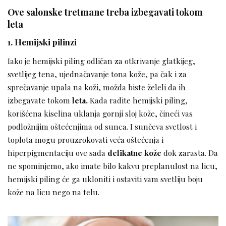
Ove salonske tretmane treba izbegavati tokom
leta
1. Hemijski pilinzi
Iako je hemijski piling odličan za otkrivanje glatkijeg,
svetlijeg tena, ujednačavanje tona kože, pa čak i za
sprečavanje upala na koži, možda biste želeli da ih
izbegavate tokom
leta.
Kada radite hemijski piling,
korišćena kiselina uklanja gornji sloj kože, čineći vas
podložnijim oštećenjima od sunca. I sunčeva svetlost i
toplota mogu prouzrokovati veća oštećenja i
hiperpigmentaciju ove sada
delikatne kože
dok zarasta. Da
ne spominjemo, ako imate bilo kakvu preplanulost na licu,
hemijski piling će ga ukloniti i ostaviti vam svetliju boju
kože na licu nego na telu.