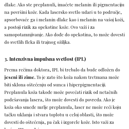
dlake. Ako ste preplanuli, imaćete melanin ili pigmentaciju
na površini kože. Kada lasersko svetlo udari u to područje,
apsorbovaće ga i melanin dlake kao i melanin na vašoj koži,
a postoji rizik za opekotine kože. Ovo važi i za
samopotamnjivanje. Ako dođe do opekotina, to može dovesti
do svetlih fleka ili trajnog ožiljka.
3. Intenzivna impulsna svetlost (IPL)
Prema rečima doktora, IPL bi trebalo da bude odložen do
jeseni ili zime.
To je zato što koža nakon tretmana može
biti sklona oštećenju od sunca i hiperpigmentaciji.
Preplanula koža takođe može povećati rizik od netačnih
podešavanja lasera, što može dovesti do povreda. Ako je
koža oko smeđe mrlje preplanula, laser ne može reći koju
tačku uklanja i stvara toplotu u celoj oblasti, što može
dovesti do oštećenja, pa čak i izgorele kože. Isto važi za