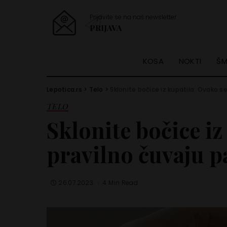
Prijavite se na naš newsletter
PRIJAVA
KOSA
NOKTI
ŠM
Lepotica.rs
>
Telo
>
Sklonite bočice iz kupatila: Ovako s
TELO
Sklonite bočice iz
pravilno čuvaju p
26.07.2023.
4 Min Read