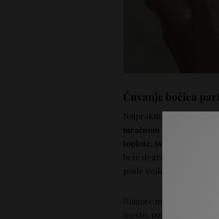
Čuvanje bočica pa
Najpraktičniji i najednos
mračnom i suvom mestu
toplote, svetla i vlage
. S
brže degradirati i pokvar
posle svake upotrebe, kak
Najgore mesto za čuvanj
mesto, pošto se većina na