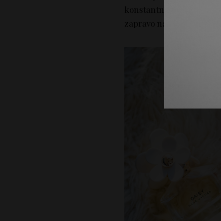
konstantne promene tempe
zapravo najgora moguća o