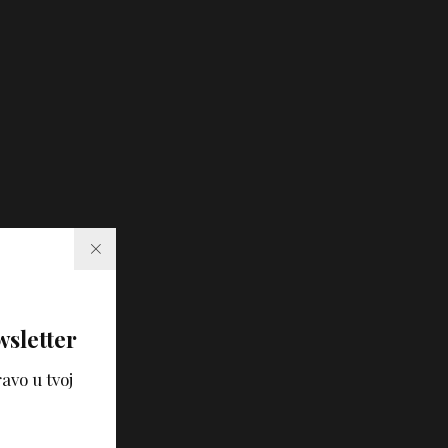
wsletter
avo u tvoj