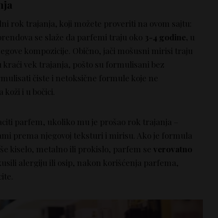
nja
ni rok trajanja, koji možete proveriti na ovom sajtu:
 brendova se slaže da parfemi traju oko
3-4 godine,
u
jegove kompozicije. Obično, jači mošusni mirisi traju
ju kraći vek trajanja, pošto su formulisani bez
ormulisati čiste i netoksične formule koje ne
 koži i u bočici.
iti parfem, ukoliko mu je prošao rok trajanja –
sami prema njegovoj teksturi i mirisu. Ako je formula
iše kiselo, metalno ili prokislo, parfem se
verovatno
kusili alergiju ili osip, nakon korišćenja parfema,
ite.