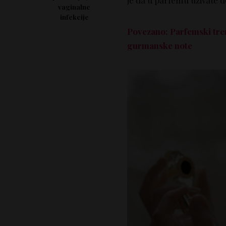
je da u parfemu uživate do
vaginalne
infekcije
Povezano: Parfemski trend
gurmanske note