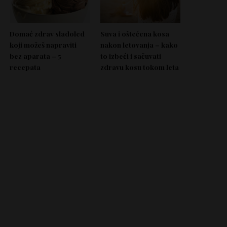
Domać zdrav sladoled
Suva i oštećena kosa
koji možeš napraviti
nakon letovanja – kako
bez aparata – 5
to izbeći i sačuvati
recepata
zdravu kosu tokom leta