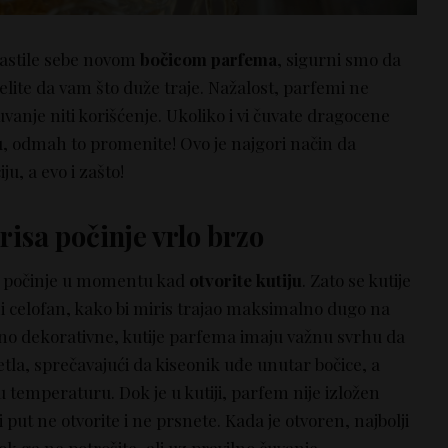
astile sebe novom
bočicom parfema
, sigurni smo da
 želite da vam što duže traje. Nažalost, parfemi ne
vanje niti korišćenje. Ukoliko i vi čuvate dragocene
u, odmah to promenite! Ovo je najgori način da
ju, a evo i zašto!
isa počinje vrlo brzo
e počinje u momentu kad
otvorite kutiju
. Zato se kutije
 celofan, kako bi miris trajao maksimalno dugo na
no dekorativne, kutije parfema imaju važnu svrhu da
etla, sprečavajući da kiseonik uđe unutar bočice, a
u temperaturu. Dok je u kutiji, parfem nije izložen
 put ne otvorite i ne prsnete. Kada je otvoren, najbolji