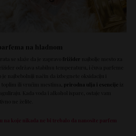
 parfema na hladnom
ata se slaže da je zapravo
frižider
najbolje mesto za
rižider održava stabilnu temperaturu, i čuva parfeme
vo je najbebolniji način da izbegnete oksidaciju i
 toplim ili vrućim mestima,
prirodna ulja i esencije
iz
guliraju. Kada voda i alkohol ispare, ostaje vam
tivno ne želite.
lu na koje nikada ne bi trebalo da nanosite parfem