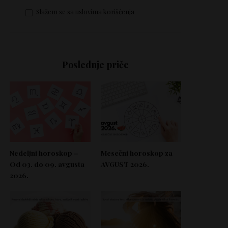
Slažem se sa uslovima korišćenja
Poslednje priče
Nedeljni horoskop –
Mesečni horoskop za
Od 03. do 09. avgusta
AVGUST 2026.
2026.