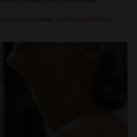
k ga ne potrošite, ali uz pravilno čuvanje.
ovi za 2023. godinu – novi florali, miris kiše i