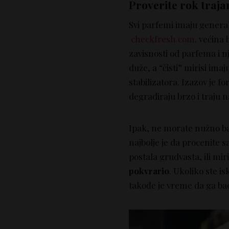
Proverite rok traja
Svi parfemi imaju general
checkfresh.com
. većina
zavisnosti od parfema i n
duže, a “čisti” mirisi ima
stabilizatora. Izazov je f
degradiraju brzo i traju na
Ipak, ne morate nužno bac
najbolje je da procenite 
postala grudvasta, ili mir
pokvrario
. Ukoliko ste is
takođe je vreme da ga bac