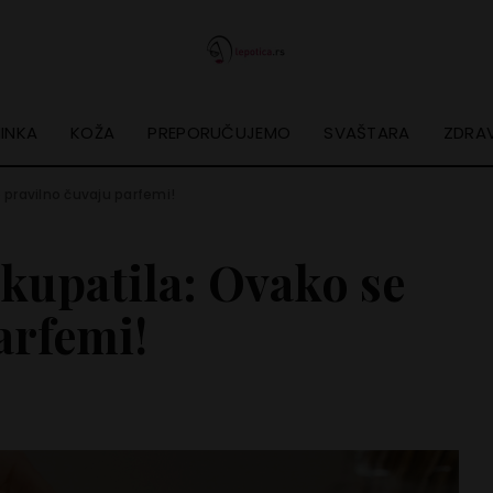
INKA
KOŽA
PREPORUČUJEMO
SVAŠTARA
ZDRAV
e pravilno čuvaju parfemi!
 kupatila: Ovako se
arfemi!