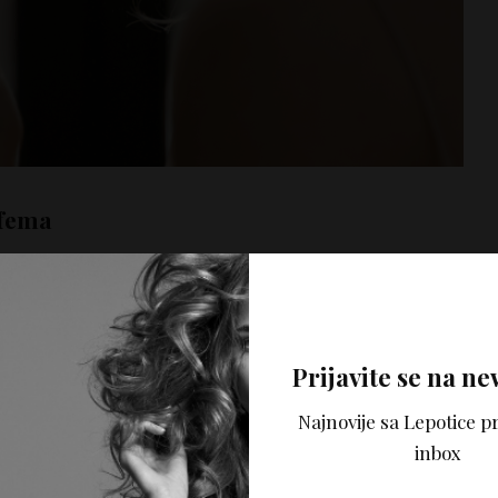
rfema
tavniji način za čuvanje parfema jeste na
hladnom,
. Ova metoda štiti parfema od tri glavna agresora:
unčani sims ili ormarić blizu izvora doplote će mnogo
iti parfem. Najbolje je da parfem uvek zatvorite
čepom
Prijavite se na ne
o biste sprečile izloženost kiseoniku.
Najnovije sa Lepotice pr
inbox
e parfema je zapravo
kupatilo,
iako jeste logično
s sprema i šminka upravo u ovoj prostoriji. Ipak,