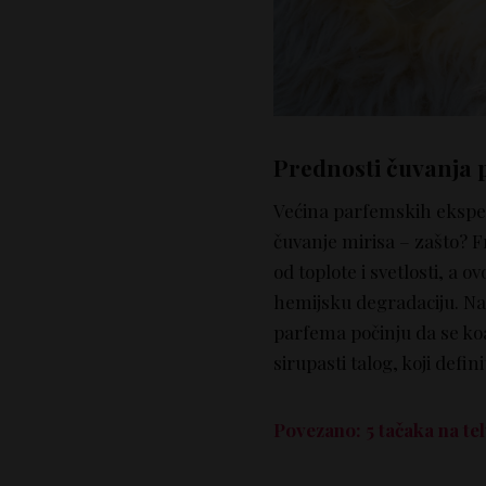
Prednosti čuvanja
Većina parfemskih eksper
čuvanje mirisa – zašto? F
od toplote i svetlosti, a o
hemijsku degradaciju. Na
parfema počinju da se koa
sirupasti talog, koji defini
Povezano: 5 tačaka na te