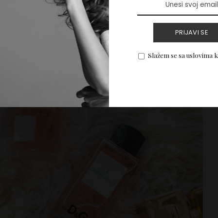
rature usled tuširanja, i visok nivo vlage su
pcija za parfemske bočice.
PRIJAVI SE
Slažem se sa uslovima 