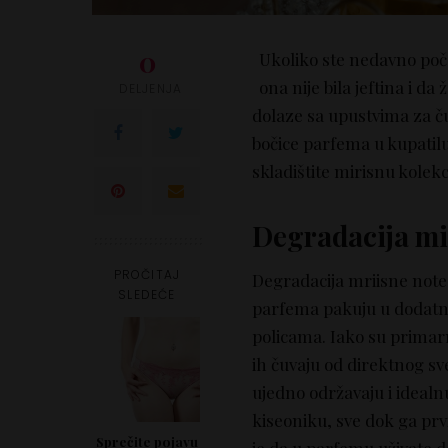
0
Ukoliko ste nedavno poč
ona nije bila jeftina i da
DELJENJA
dolaze sa upustvima za ču
bočice parfema u kupatil
skladištite mirisnu kolekci
Degradacija mir
PROČITAJ
Degradacija mriisne not
SLEDEĆE
parfema pakuju u dodatni
policama. Iako su primar
ih čuvaju od direktnog sv
ujedno održavaju i idealn
kiseoniku, sve dok ga prvi
Sprečite pojavu