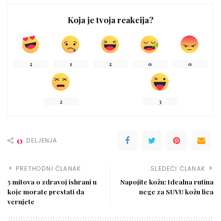
Koja je tvoja reakcija?
2
1
2
0
0
2
3
0
DELJENJA
PRETHODNI ČLANAK
SLEDEĆI ČLANAK
5 mitova o zdravoj ishrani u
Napojite kožu: Idealna rutina
koje morate prestati da
nege za SUVU kožu lica
verujete