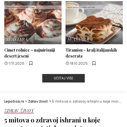
SVAŠTARA
SVAŠTARA
Cimet rolnice – najmirisniji
Tiramisu – kralj italijanskih
desert jeseni
deserata
17.11.2025.
18.10.2025.
UČITAJ VIŠE
Lepotica.rs
>
Zdrav život
>
5 mitova o zdravoj ishrani u koje morate prestati da verujete
ZDRAV ŽIVOT
5 mitova o zdravoj ishrani u koje