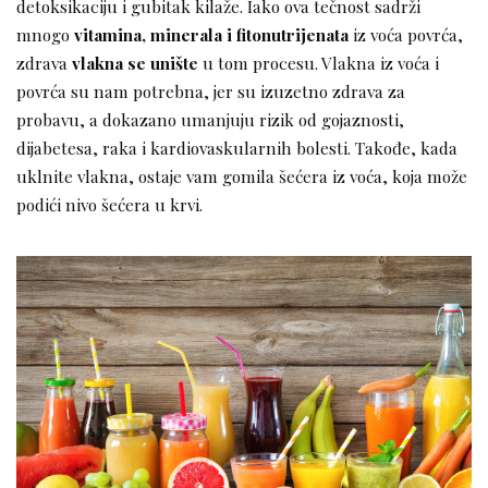
detoksikaciju i gubitak kilaže. Iako ova tečnost sadrži
mnogo
vitamina, minerala i fitonutrijenata
iz voća povrća,
zdrava
vlakna se unište
u tom procesu. Vlakna iz voća i
povrća su nam potrebna, jer su izuzetno zdrava za
probavu, a dokazano umanjuju rizik od gojaznosti,
dijabetesa, raka i kardiovaskularnih bolesti. Takođe, kada
uklnite vlakna, ostaje vam gomila šećera iz voća, koja može
podići nivo šećera u krvi.