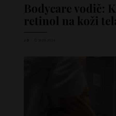
Bodycare vodič: K
retinol na koži tel
J.D.
21.05.2024.
Posted
by