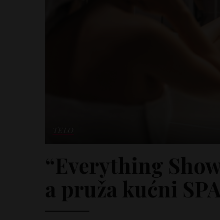
TELO
“Everything Show
a pruža kućni SP