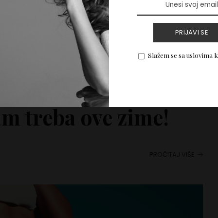
PRIJAVI SE
Slažem se sa uslovima 
olji hidrator kože
vam treba ove zime!
PROČITAJ VIŠE