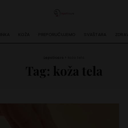
INKA
KOŽA
PREPORUČUJEMO
SVAŠTARA
ZDRAV
Lepotica.rs
>
koža tela
Tag:
koža tela