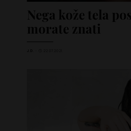
Nega kože tela pos
morate znati
J.D.
22.07.2021.
Posted
by