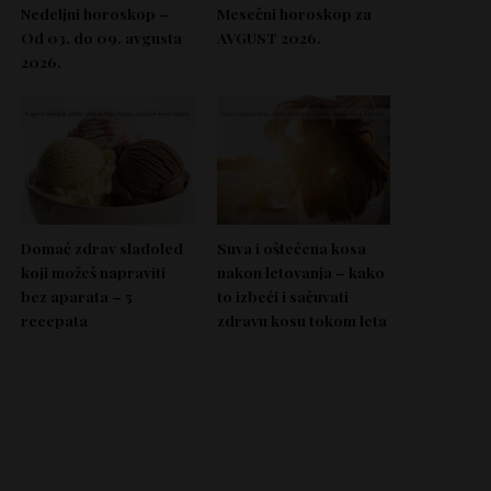
Nedeljni horoskop –
Mesečni horoskop za
Od 03. do 09. avgusta
AVGUST 2026.
2026.
Domać zdrav sladoled
Suva i oštećena kosa
koji možeš napraviti
nakon letovanja – kako
bez aparata – 5
to izbeći i sačuvati
recepata
zdravu kosu tokom leta