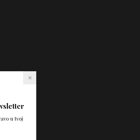
wsletter
avo u tvoj