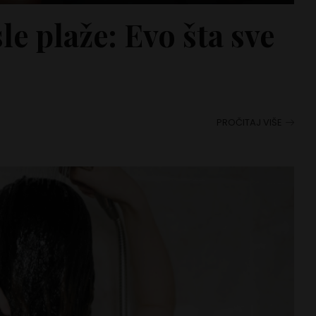
le plaže: Evo šta sve
PROČITAJ VIŠE