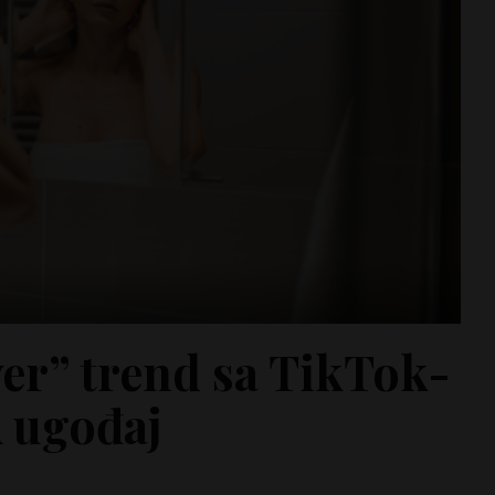
er” trend sa TikTok-
A ugođaj