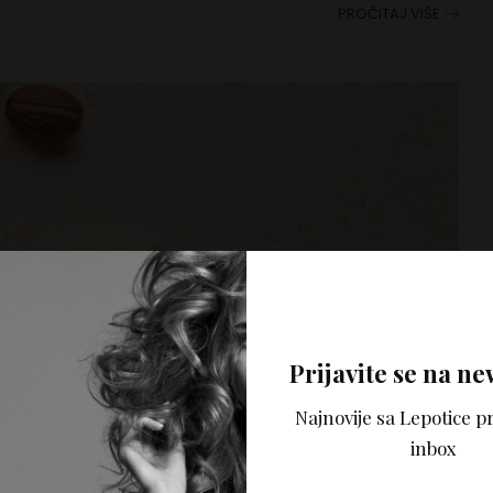
PROČITAJ VIŠE
Prijavite se na ne
Najnovije sa Lepotice pr
inbox