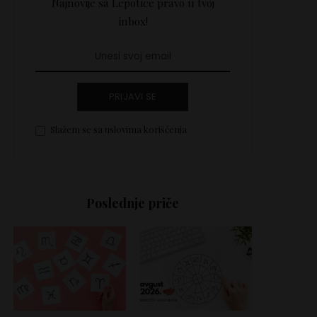
Najnovije sa Lepotice pravo u tvoj
inbox!
PRIJAVI SE
Slažem se sa uslovima korišćenja
Poslednje priče