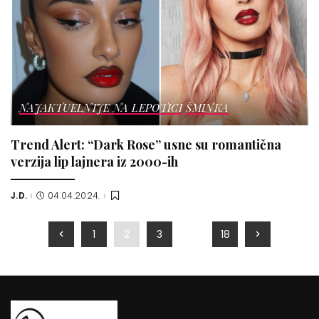
NAJAKTUELNIJE NA LEPOTICI
ŠMINKA
Trend Alert: “Dark Rose” usne su romantična
verzija lip lajnera iz 2000-ih
J.D.
04.04.2024.
Posted
by
1
2
3
…
18