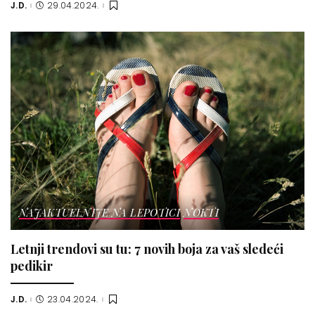
J.D.
29.04.2024.
Posted
by
NAJAKTUELNIJE NA LEPOTICI
NOKTI
Letnji trendovi su tu: 7 novih boja za vaš sledeći
pedikir
J.D.
23.04.2024.
Posted
by