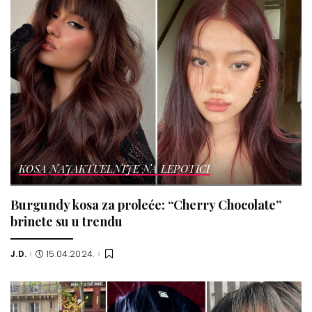
KOSA
NAJAKTUELNIJE NA LEPOTICI
Burgundy kosa za proleće: “Cherry Chocolate”
brinete su u trendu
J.D.
15.04.2024.
Posted
by