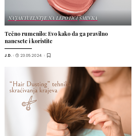
NAJAKTUELNIJE NA LEPOTICI
ŠMINKA
Tečno rumenilo: Evo kako da ga pravilno
nanesete i koristite
J.D.
23.05.2024.
Posted
by