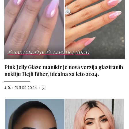
NAJAKTUELNIJE NA LEPOTICI
NOKTI
Pink Jelly Glaze manikir je nova verzija glaziranih
noktiju Hejli Biber, idealna za leto 2024.
J.D.
11.04.2024.
Posted
by