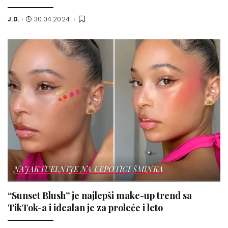
J.D.
30.04.2024.
Posted
by
NAJAKTUELNIJE NA LEPOTICI
ŠMINKA
“Sunset Blush” je najlepši make-up trend sa
TikTok-a i idealan je za proleće i leto