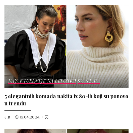
NAJAKTUELNIJE NA LEPOTICI
SVAŠTARA
5 elegantnih komada nakita iz 80-ih koji su ponovo
u trendu
J.D.
16.04.2024.
Posted
by