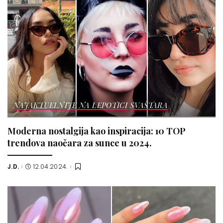
NAJAKTUELNIJE NA LEPOTICI
SVAŠTARA
Moderna nostalgija kao inspiracija: 10 TOP
trendova naočara za sunce u 2024.
J.D.
12.04.2024.
Posted
by