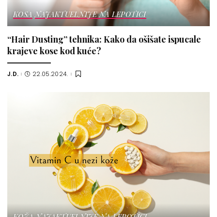
KOSA
NAJAKTUELNIJE NA LEPOTICI
“Hair Dusting” tehnika: Kako da ošišate ispucale
krajeve kose kod kuće?
J.D.
22.05.2024.
Posted
by
KOŽA
NAJAKTUELNIJE NA LEPOTICI