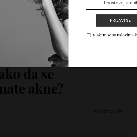
PRIJAVI SE
Slažem se sa uslovima 
ako da se
mate akne?
PROČITAJ VIŠE