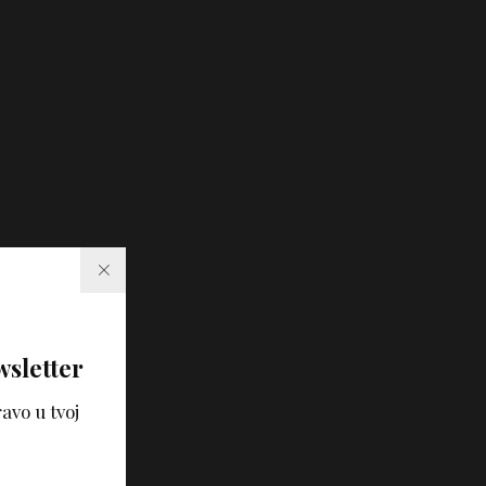
wsletter
avo u tvoj