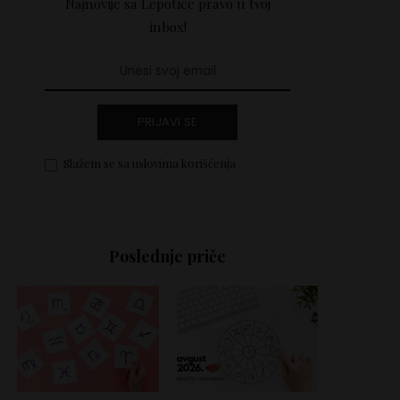
Najnovije sa Lepotice pravo u tvoj
inbox!
PRIJAVI SE
Slažem se sa uslovima korišćenja
Poslednje priče