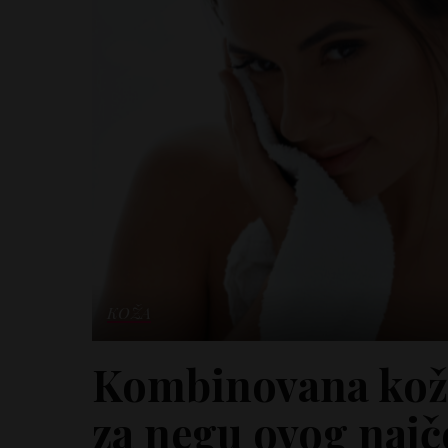
KOŽA
Kombinovana kož
za negu ovog najč