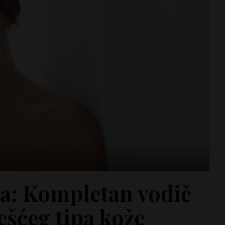
a: Kompletan vodič
ešćeg tipa kože