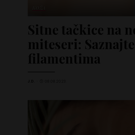
KOŽA
Sitne tačkice na 
miteseri: Saznajt
filamentima
J.D.
08.08.2023.
Posted
by