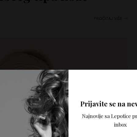
PROČITAJ VIŠE
Prijavite se na ne
Najnovije sa Lepotice pr
inbox