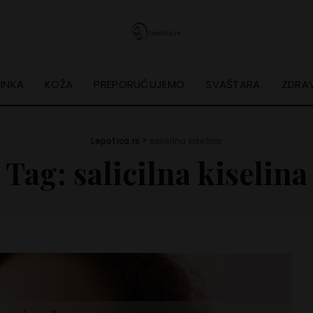
INKA
KOŽA
PREPORUČUJEMO
SVAŠTARA
ZDRAV
Lepotica.rs
>
salicilna kiselina
Tag:
salicilna kiselina