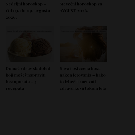
Nedeljni horoskop –
Mesečni horoskop za
Od 03. do 09. avgusta
AVGUST 2026.
2026.
Domać zdrav sladoled
Suva i oštećena kosa
koji možeš napraviti
nakon letovanja – kako
bez aparata – 5
to izbeći i sačuvati
recepata
zdravu kosu tokom leta