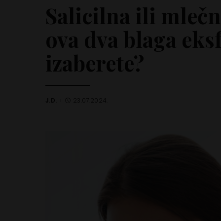
Salicilna ili mlečn
ova dva blaga eksf
izaberete?
J.D.
23.07.2024.
Posted
by