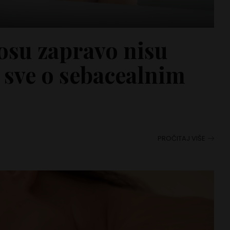
nosu zapravo nisu
e sve o sebacealnim
PROČITAJ VIŠE