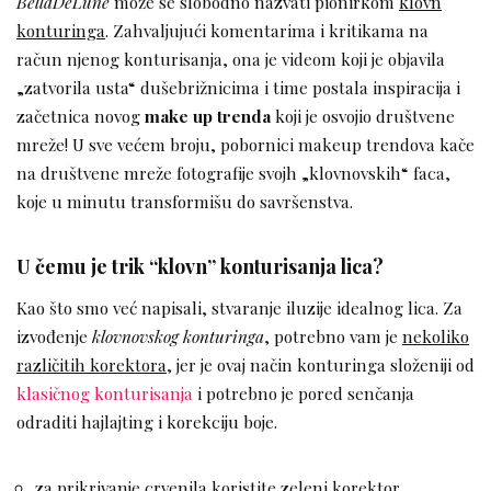
BellaDeLune
može se slobodno nazvati pionirkom
klovn
konturinga
. Zahvaljujući komentarima i kritikama na
račun njenog konturisanja, ona je videom koji je objavila
„zatvorila usta“ dušebrižnicima i time postala inspiracija i
začetnica novog
make up trenda
koji je osvojio društvene
mreže! U sve većem broju, pobornici makeup trendova kače
na društvene mreže fotografije svojh „klovnovskih“ faca,
koje u minutu transformišu do savršenstva.
U čemu je trik “klovn” konturisanja lica?
Kao što smo već napisali, stvaranje iluzije idealnog lica. Za
izvođenje
klovnovskog konturinga
, potrebno vam je
nekoliko
različitih korektora
, jer je ovaj način konturinga složeniji od
klasičnog konturisanja
i potrebno je pored senčanja
odraditi hajlajting i korekciju boje.
za prikrivanje crvenila koristite zeleni korektor,