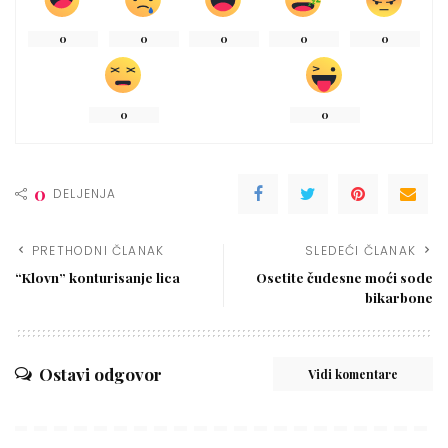
0
0
0
0
0
0
0
0
DELJENJA
PRETHODNI ČLANAK
SLEDEĆI ČLANAK
“Klovn” konturisanje lica
Osetite čudesne moći sode
bikarbone
Ostavi odgovor
Vidi komentare