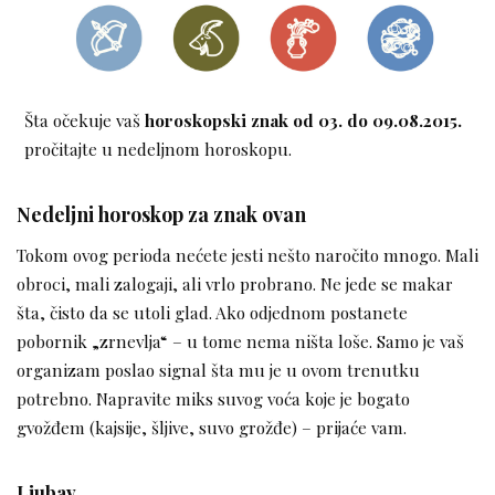
Šta očekuje vaš
horoskopski znak
od 03. do 09.08.2015.
pročitajte u nedeljnom horoskopu.
Nedeljni horoskop za znak ovan
Tokom ovog perioda nećete jesti nešto naročito mnogo. Mali
obroci, mali zalogaji, ali vrlo probrano. Ne jede se makar
šta, čisto da se utoli glad. Ako odjednom postanete
pobornik „zrnevlja“ – u tome nema ništa loše. Samo je vaš
organizam poslao signal šta mu je u ovom trenutku
potrebno. Napravite miks suvog voća koje je bogato
gvožđem (kajsije, šljive, suvo grožđe) – prijaće vam.
Ljubav