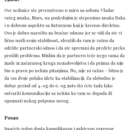
Ove sedmice ste prvenstveno u miru sa sobom. Vladar
vašeg znaka, Mars, na poslednjim je stepenima znaka Raka
i u dobrom aspektu sa Saturnom koji je krenuo direktno.
Ovo je dobro naročito za bračne odnose jer se vidi da ste vi
lično našli svoju stabilnost, shvatili da vam je važno da
održite partnerski odnos i da ste spremni da pređete preko
prošlih problema. Mislim da je partneru teže nego vama da
izađe iz začaranog kruga nezadovoljstva i da prizna da nije
bio u pravu po nekim pitanjima. No, nije ni važno – bitno je
da vas dvoje polako idete ka stabilizaciji. Za slobodne je
dobar period od 4.-og do 6.-og zato što ćete tada lako
ostvariti komunikaciju sa nekim ko vam se dopada ili
upoznati nekog potpuno novog.
Posao
Imaćete jedan dosta komplikovan i zahtevan razgovor