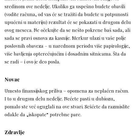
sredinom ove nedelje. Ukoliko ga uspešno budete obavili
(vodite računa, od vas će se tražiti da budete u potpunosti
upućeni u materiju) rezultat će se pokazati u drugom delu
ovog meseca. Ne očekujte da se nešto pokrene baš sada, ali
sada se pravi osnova za kasnije. Merkur ulazi u vaše polje
poslovnih obaveza – u narednom periodu više papirologije,
više bavljenja opterećujućim i dosadnim sitnicama. Šta da
se radi – i ovo je deo posla.
Novac
Umesto finansijskog priliva – opomena za neplaćen račun.
I to u drugom delu nedelje. Nećete pasti u dubiozu,
pomalo ste već oguglali na ove stvari. Sešćete da razmislite
odakle da „iskopate“ potrebne pare.
Zdravlje