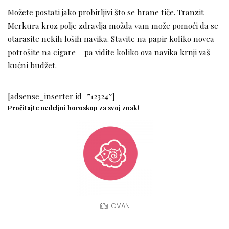
Možete postati jako probirljivi što se hrane tiče. Tranzit
Merkura kroz polje zdravlja možda vam može pomoći da se
otarasite nekih loših navika. Stavite na papir koliko novca
potrošite na cigare – pa vidite koliko ova navika krnji vaš
kućni budžet.
[adsense_inserter id=”12324″]
Pročitajte nedeljni horoskop za svoj znak!
OVAN