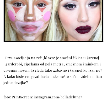
Prva asocijacija na reč „
klovn
“ je smešni čikica u šarenoj
garderobi, cipelama od pola metra, smešnom šminkom i
crvenim nosem. Izgleda tako zabavno i šarenoliko, zar ne?
A kako biste reagovali kada biste nešto slično videli na licu
jedne devojke?
foto: PrintScreen: instagram.com/belladelune/