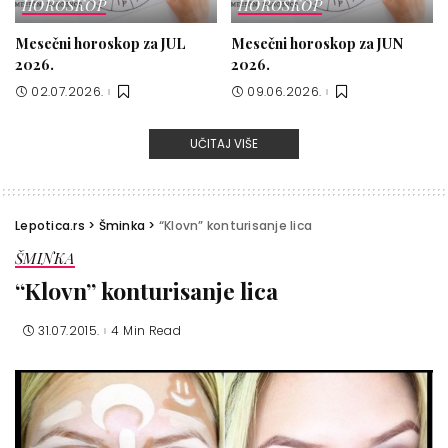
HOROSKOP
HOROSKOP
Mesečni horoskop za JUL
Mesečni horoskop za JUN
2026.
2026.
02.07.2026.
09.06.2026.
UČITAJ VIŠE
Lepotica.rs
>
Šminka
>
“Klovn” konturisanje lica
ŠMINKA
“Klovn” konturisanje lica
31.07.2015.
4 Min Read