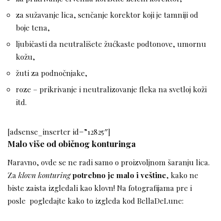
za sužavanje lica, senčanje korektor koji je tamniji od
boje tena,
ljubičasti da neutrališete žućkaste podtonove, umornu
kožu,
žuti za podnočnjake,
roze – prikrivanje i neutralizovanje fleka na svetloj koži
itd.
[adsense_inserter id=”12825″]
Malo više od običnog konturinga
Naravno, ovde se ne radi samo o proizvoljnom šaranju lica.
Za
klovn konturing
potrebno je malo i veštine
, kako ne
biste zaista izgledali kao klovn! Na fotografijama pre i
posle pogledajte kako to izgleda kod BellaDeLune: