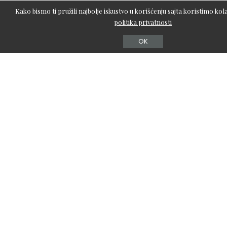
Kako bismo ti pružili najbolje iskustvo u korišćenju sajta koristimo kola
politika privatnosti
Autor teksta: “Klovn” konturisanje lica”,
BlogoMarija
OK
********************************************
Z
ahvaljujući beauty blogerima – odvažila
sam se i postala jedna od njih. Zovem se Marija, imam 25
godina i autor sam lifestyle & beauty bloga BlogoMarija. Živim