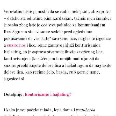
Verovatno biste pomislili da se radi o nekoj šali, ali zapravo
– daleko ste od istine. Kim Kardašijan, tačnije njen šminker
je osoba zbog koje je ceo svet poludeo za
konturisanjem
lica
! Sigurno ste i vi same sedele pred ogledalom
pokušavajući da „iscrtate“ savršeno lice, naglasite jagodice
a
suzite nos
i lice. Tome zapravo i služi konturisanje i
hajlajting, to je zapravo stvaranje iluzije savršenog lica:
konturisanjem (korišćenjem tamnijih mat nijansi) da
suzite/preoblikujete delove lica a hajlajtingom da naglasite
delove lica, kao recimo čelo, brada, rub gornje usne,
jagosice i sl.
Detaljnije:
Konturisanje i hajlating?
I kako je sve počelo: mlada, lepa dama i
youtuberka